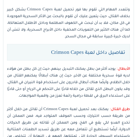
وتتعدد المهام التي تقوم بها فور تحميل لعبة Crimson Capes بشكل كبير
بخلاف القتال، حيث يتعين عليك أن تقوم بالبحث عن الآثار السحرية الموجودة
في كل مكان، فلا بد أن تبحث في الكهوف المظلمة وداخل الأطلال المتهالكة،
كما أن هناك الكثير من التعويذات المخفية داخل الأبراج السحرية، ولا تنسَ أن
لديك خبرة كبيرة سابقة في مجال السحر.
تفاصيل داخل لعبة Crimson Capes
الأبطال:
يوجد أكثر من بطل يمكنك التبديل بينهم، حيث إن كل بطل من هؤلاء
لديه قوة سحرية مختلفة عن الآخر، حيث إن هناك أبطالًا يمكنهم القتال من
خلال الظلام، وأيضًا هناك أبطال قادرون على استخدام قوة النيران في القتال،
وقد يكون البطل الذي تقاتل من خلاله قادرًا على التحكم في الرياح أو حتى قادرًا
على استدعاء البرق في لقطة درامية رائعة تعزز من واقعية المواجهات.
طرق القتال:
يمكنك بعد تحميل لعبة Crimson Capes أن تقاتل من خلال أكثر
من طريقة حسب اختيارك وحسب الموقف المتواجد فيه، فمن الممكن أن
تخدع العدو لكي يقع في الفخ، ومن الممكن أن تقاتله عن طريق الحركات
الدوارة، أيضًا تستطيع أن تتعامل معه عن طريق تسديد الطعنات المتتالية
باستخدام السيوف الحادة التي تمتلكها، المهم في النهاية أن تتخلص من