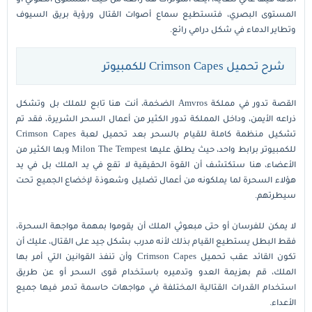
المستوى البصري، فتستطيع سماع أصوات القتال ورؤية بريق السيوف
وتطاير الدماء في شكل درامي رائع.
شرح تحميل Crimson Capes للكمبيوتر
القصة تدور في مملكة Amvros الضخمة، أنت هنا تابع للملك بل وتشكل
ذراعه الأيمن، وداخل المملكة تدور الكثير من أعمال السحر الشريرة، فقد تم
تشكيل منظمة كاملة للقيام بالسحر بعد تحميل لعبة Crimson Capes
للكمبيوتر برابط واحد، حيث يطلق عليها Milon The Tempest وبها الكثير من
الأعضاء، هنا ستكتشف أن القوة الحقيقية لا تقع في يد الملك بل في يد
هؤلاء السحرة لما يملكونه من أعمال تضليل وشعوذة لإخضاع الجميع تحت
سيطرتهم.
لا يمكن للفرسان أو حتى مبعوثي الملك أن يقوموا بمهمة مواجهة السحرة،
فقط البطل يستطيع القيام بذلك لأنه مدرب بشكل جيد على القتال، عليك أن
تكون القائد عقب تحميل Crimson Capes وأن تنفذ القوانين التي أمر بها
الملك، قم بهزيمة العدو وتدميره باستخدام قوى السحر أو عن طريق
استخدام القدرات القتالية المختلفة في مواجهات حاسمة تدمر فيها جميع
الأعداء.