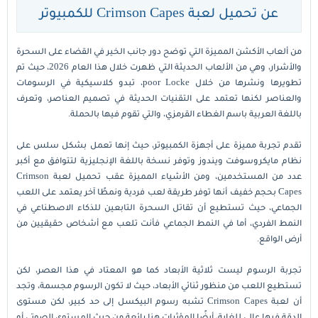
عن تحميل لعبة Crimson Capes للكمبيوتر
من ألعاب الأكشن المميزة التي توضح دور جانب الخير في القضاء على السحرة
والأشرار، وهي من الألعاب الحديثة التي ظهرت خلال هذا العام 2026، حيث تم
تطويرها ونشرها من خلال poor Locke، تبدو كلاسيكية في الرسومات
والعناصر لكنها تعتمد على التقنيات الحديثة في تصميم العناصر، وتعرف
باللغة العربية باسم الغطاء القرمزي، والتي تقوم فيها بالحملة.
تقدم تجربة مميزة على أجهزة الكمبيوتر، حيث إنها تعمل بشكل سلس على
نظام مايكروسوفت ويندوز وتوفر نسخة باللغة الإنجليزية لتتوافق مع أكبر
عدد من المستخدمين، ومن الأشياء المميزة عقب تحميل لعبة Crimson
Capes بحجم خفيف أنها توفر طريقة لعب فردية ونمطًا آخر يعتمد على اللعب
الجماعي، حيث تستطيع أن تقاتل السحرة التابعين للذكاء الاصطناعي في
النمط الفردي، أما في النمط الجماعي فأنت تلعب مع أشخاص حقيقيين من
أرض الواقع.
تجربة الرسوم ليست ثلاثية الأبعاد كما هو المعتاد في هذا العصر، لكن
تستطيع اللعب من منظور ثنائي الأبعاد، حيث لا تكون الرسوم مجسمة، وتجد
أن لعبة Crimson Capes تشبه رسوم البيكسل إلى حد كبير، لكن مستوى
الدقة فيها عالي للغاية، أيضًا المؤثرات هنا رائعة من حيث المستوى الصوتي أو