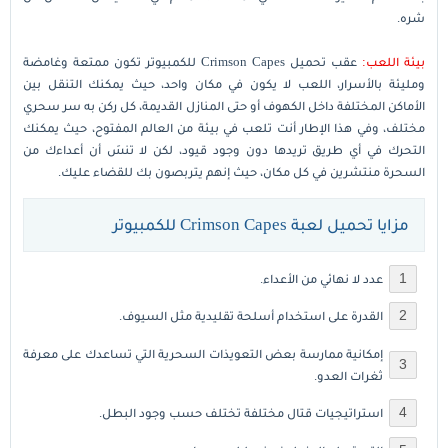
شره.
بيئة اللعب:
عقب تحميل Crimson Capes للكمبيوتر تكون ممتعة وغامضة
ومليئة بالأسرار، اللعب لا يكون في مكان واحد، حيث يمكنك التنقل بين
الأماكن المختلفة داخل الكهوف أو حتى المنازل القديمة، كل ركن به سر سحري
مختلف، وفي هذا الإطار أنت تلعب في بيئة من العالم المفتوح، حيث يمكنك
التحرك في أي طريق تريدها دون وجود قيود، لكن لا تنسَ أن أعداءك من
السحرة منتشرين في كل مكان، حيث إنهم يتربصون بك للقضاء عليك.
مزايا تحميل لعبة Crimson Capes للكمبيوتر
عدد لا نهائي من الأعداء.
القدرة على استخدام أسلحة تقليدية مثل السيوف.
إمكانية ممارسة بعض التعويذات السحرية التي تساعدك على معرفة
ثغرات العدو.
استراتيجيات قتال مختلفة تختلف حسب وجود البطل.