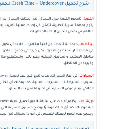
شرح تحميل Crash Time – Undercover للكمبيوتر
القصة:
تتمحور القصة حول السباق، لكن يختلف السباق عن الس
يقوم بمهمة سرية خطيرة، تتمثل في إحباط عملية تهريب إج
قتالهم في بعض الأحيان لإنهاء المطاردات.
بيئة اللعب:
في هذا الإطار تستطيع التحرك بكل حرية في جميع الأماكن، 
مناطق العشب والمناطق الجبلية وغير ذلك، وتستطيع هنا أن ت
وغيرها من المناطق.
السيارات:
بسيارات الشرطة ذات السرعات العالية، كما يمكنك أن تختار
الملاكي، ويتم عرض السيارة التي اخترتها قبل بدء السباق.
الإرشادات:
فيه مركبتك، كما أن هناك مؤشرًا يوضح مستوى السرعة التي ت
وجميع هذه الأمور تجعلك تنغمس في أجواء السباق، لكن ليست ل
تفاصيل داخل لعبة Crash Time – Undercover