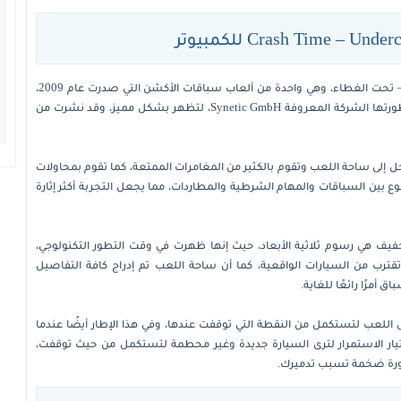
لعبة سباق حديثة، تعرف باللغة العربية باسم وقت التحطم – تحت الغطاء، وهي واحدة من ألعاب سباقات الأكشن التي صدرت عام 2009،
وتدمج بين سباق السيارات وبين القتال في شكل رائع، وقد طورتها الشركة المعروفة Synetic GmbH، لتظهر بشكل مميز، وقد نشرت من
 إلى ساحة اللعب وتقوم بالكثير من المغامرات الممتعة، كما تقوم بمحاولات
وع بين السباقات والمهام الشرطية والمطاردات، مما يجعل التجربة أكثر إثارة
حميل لعبة Crash Time – Undercover بحجم خفيف هي رسوم ثلاثية الأبعاد، حيث إنها ظهرت في وقت التطور التكنولوجي،
رب من السيارات الواقعية، كما أن ساحة اللعب تم إدراج كافة التفاصيل
 أمرًا رائعًا للغاية.
 اللعب لتستكمل من النقطة التي توقفت عندها، وفي هذا الإطار أيضًا عندما
تيار الاستمرار لترى السيارة جديدة وغير محطمة لتستكمل من حيث توقفت،
رة ضخمة تسبب تدميرك.