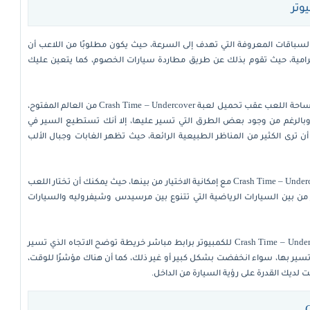
باقات المعروفة التي تهدف إلى السرعة، حيث يكون مطلوبًا من اللاعب أن
رامية، حيث تقوم بذلك عن طريق مطاردة سيارات الخصوم، كما يتعين عليك
بما أننا نتحدث عن لعبة مغامرات، فلا بد أن تكون ساحة اللعب عقب تحميل لعبة Crash Time – Undercover من العالم المفتوح،
وبالرغم من وجود بعض الطرق التي تسير عليها، إلا أنك تستطيع السير في
رى الكثير من المناظر الطبيعية الرائعة، حيث تظهر الغابات وجبال الألب
في إطار السيارات، هناك تنوع كبير بعد تحميل Crash Time – Undercover مع إمكانية الاختيار من بينها، حيث يمكنك أن تختار اللعب
 من بين السيارات الرياضية التي تتنوع بين مرسيدس وشيفروليه والسيارات
يظهر أمامك على الشاشة فور تحميل لعبة Crash Time – Undercover للكمبيوتر برابط مباشر خريطة توضح الاتجاه الذي تسير
سير بها، سواء انخفضت بشكل كبير أو غير ذلك، كما أن هناك مؤشرًا للوقت،
ديك القدرة على رؤية السيارة من الداخل.