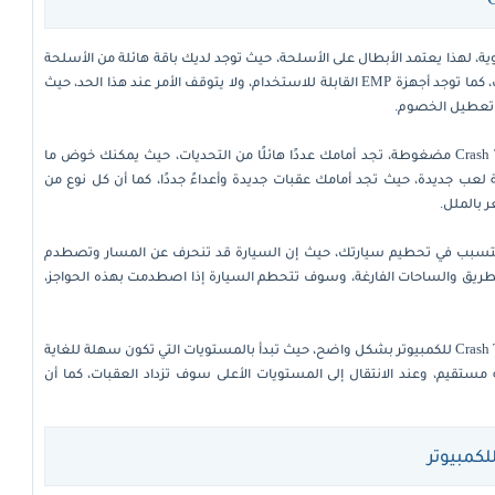
وية، لهذا يعتمد الأبطال على الأسلحة، حيث توجد لديك باقة هائلة من الأسلحة
والأدوات، فيوجد على سبيل المثال ما يعرف باسم قنابل الزيت، كما توجد أجهزة EMP القابلة للاستخدام، ولا يتوقف الأمر عند هذا الحد، حيث
 تعطيل الخصوم.
عقب الانتهاء من تحميل لعبة Crash Time – Undercover مضغوطة، تجد أمامك عددًا هائلًا من التحديات، حيث يمكنك خوض ما
ى ساحة لعب جديدة، حيث تجد أمامك عقبات جديدة وأعداءً جددًا، كما أن كل نوع من
 بالملل.
ن تتسبب في تحطيم سيارتك، حيث إن السيارة قد تنحرف عن المسار وتصطدم
لطريق والساحات الفارغة، وسوف تتحطم السيارة إذا اصطدمت بهذه الحواجز،
تتدرج المستويات بعد تحميل Crash Time – Undercover للكمبيوتر بشكل واضح، حيث تبدأ بالمستويات التي تكون سهلة للغاية
تقيم، وعند الانتقال إلى المستويات الأعلى سوف تزداد العقبات، كما أن