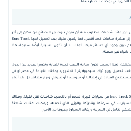
الأخرى التي يمكنك الاختيار بينها.
 دور قائد شاحنات مطلوب منه أن يقوم بتوصيل البضائع من مكان إلى آخر
ولربما من دولة إلى أخرى، حيث تحتاج الرحلة في بعض الأوقات إلى عشرة ساعات كحد أقصى، كما يتعين عليك بعد تحميل لعبة Euro Truck
ة بسلام دون وجود أي خسائر فيها، كما لا بد أن تكون السيارة أيضًا سليمة، هذا
هي أشياء غير سهلة.
لمختلفة، لهذا السبب تكون ساحة اللعب كبيرة للغاية وتضم العديد من الدول
العربية والأجنبية التي تم تجسيدها بشكل مطابق للواقع، فعقب تحميل يورو تراك سيميولايتر 1 للاندرويد يمكنك القيادة في مصر أو في
فتستطيع القيادة في إيطاليا أو سويسرا أو غيرهم، وترى مظاهر كل بلد أثناء
السيارات التي تمتلكها بعد تحميل لعبة Euro Truck Simulator 1 هي سيارات كبيرة الحجم أو بالتحديد شاحنات نقل ثقيلة، وهناك
ف السيارات في سرعتها وقدرتها والوزن الذي تحمله، ويمكنك امتلاك شاحنة
حكم الكامل في السرعة وإيقاف السيارة وغيرها من الأمور.