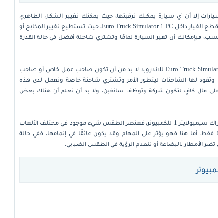
ارات إلا أن أي سيارة يمكنك ترقيتها، حيث يمكنك تغيير الشكل الظاهري
للسيارة بالكامل أو العمل على تغيير الأجزاء الداخلية ومختلف قطع الغيار داخل Euro Truck Simulator 1 PC، حيث تستطيع تغيير المكابح أو
حسب، فبإمكانك أن تغير السيارة تمامًا وتشتري شاحنة أفضل في حالة القدرة
لكي تستطيع أن تجمع الكثير من المال فور تحميل لعبة Euro Truck Simulator 1 للاندرويد لا بد من أن تكون صاحب عمل خاص أو صاحب
ت وتقود لها الشاحنات ليتطور الأمر وتشتري شاحنة خاصة وتعمل لدى هذه
على مال كافٍ لتكون شركة وتوظف سائقين، ولا بد أن تعلم أن هناك بعض
الطقس من الأمور الهامة والمتعة بعد تحميل يورو تراك سيميولايتر 1 للكمبيوتر، فعنصر الطقس شيء موجود في مختلف الألعاب
ط، أما هنا فهو يؤثر على المهام وقد يكون عائقًا في إتمامها، ففي حالة
تضر الأمطار بالبضاعة أو تنعدم الرؤية في الطقس الضبابي.