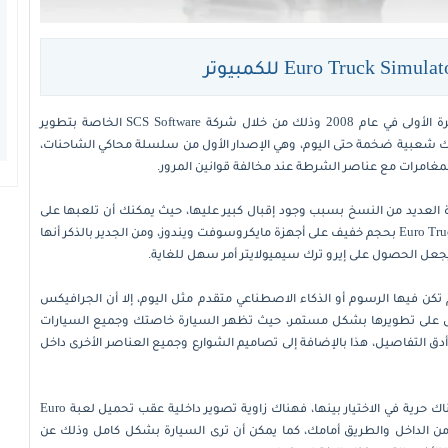
من الألعاب التي ظهرت منذ فترة طويلة، فقد تم نشرها للمرة الأولى في عام 2008 وذلك من خلال شركة SCS Software الخاصة بتطوير
لك شعبية ضخمة حتى اليوم، وهي الإصدار الأول من سلسلة محاكي الشاحنات،
مغامرات مع عناصر الشرطة عند مخالفة قوانين المرور.
العديد من النسخ بسبب وجود إقبال كبير عليها، حيث يمكنك أن تلعبها على
أجهزة ماك أو إس إكس، كما يتوفر تحميل لعبة Euro Truck Simulator 1 بحجم خفيف على أجهزة مايكروسوفت ويندوز، ومن الجدير بالذكر أنها
Euro Truck Si ظهرت في فترة لم تكن فيها الرسوم أو الذكاء الاصطناعي متقدم مثل اليوم، إلا أن الجرافيكس
مل على تطويرها بشكل مستمر، حيث تظهر السيارة خاصتك وجميع السيارات
دق التفاصيل، هذا بالإضافة إلى تصاميم الشوارع وجميع العناصر الأخرى داخل
تتعدد زوايا التصوير التي يمكن الرؤية من خلالها والتي يكون هناك حرية في الاختيار بينها، فهناك زاوية تصوير داخلية عقب تحميل لعبة Euro
ترى السيارة من الداخل والطريق أمامك، كما يمكن أن ترى السيارة بشكل كامل وذلك عن