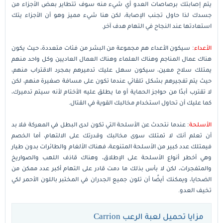
يتم إصابتك برصاصات العدو أي شيء منه سوف تتطاير بعض الأجزاء من
جسدك لذا حاول تجنب الإصابة، لكن هنا شيء مميز وهو أن الأجزاء يتك
استعادتها عند النجاح في التهام هدف آخر.
الأعداء
: سيكون الأعداء هم مجموعة من البشر من فئات متعددة، حيث يكون
هناك عمال المناجم وهناك العلماء وهناك العمال العاديين وكل واحد منهم
يمتلك سلاح معين، سيكون سهل عليك تدميرهم بمجرد الاقتراب منهم،
حيث يتم تفجيرهم بشكل تلقائي عندما تكون على مسافة صغيرة منهم، لكن
لا تقترب أبدًا من حواجز الحماية أو ما يطلق عليه الأختام لأنه سيتم تدميرك،
كما عليك أن تحاول استخدام مخالبك القوية في القتال.
الأسلحة
: عندما نتحدث عن الأسلحة التي تكون لدى البطل في المعركة فلا بد
أن تعلم أنك لا تمتلك سوى مخالبك وقدرتك على الالتهام، أما الخصم
فيمتلك عدد كبير من الأسلحة المتنوعة، فهناك الألغام والطائرات بدون طيار
وهي أخطر أنواع الأسلحة على الإطلاق، وهناك قاذف اللهب والصواريخ
والمتفجرات، لكن لا بأس بذلك ما دمت قادر على التهام أكبر عدد ممكن من
الضحايا، ويمكنك أيضًا أن تلون جميع الجدران في المختبر باللون الأحمر لكي
تخيف العدو.
مزايا تحميل لعبة الرعب Carrion