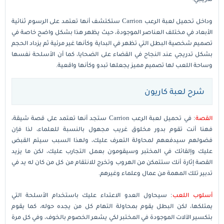
وداخل تحميل لعبة الرعب Carrion ستكتشف أنها تعتمد على الرسوم ثنائية
الأبعاد في مختلف العناصر الموجودة، حيث يظهر هذا بشكل واضح خاصة في
تصميم شخصية البطل التي تظهر في البداية وكأنها غير مرئية ثم يزداد الحجم
بشكل تدريجي عند النجاح في القضاء على الضحايا، كما أن الأسلحة نفسها
وساحة اللعب لها تصميم مميز يجعلها تبدو وكأنها واقعية.
شرح لعبة كاريون
القصة
: في تحميل لعبة الرعب Carrion ستجد أنها تعتمد على قصة شيقة،
فهنا أنت تقوم بدور مخلوق غريب مجهول بالنسبة للعلماء، لذا فإن
فضولهم سيدفعهم لمحاولة التعرف عليك، ولهذا السبب سيتم القبض
عليك وإلقائك في المختبر وسيقومون بعمل التجارب عليك، لكن ما يزيد
القصة إثارة أنك ستتمكن من الهروب وتخرج للانتقام من كل من كان له يد في
تدبير تلك المهمة من عمال وعلماء وغيرهم.
أسلوب اللعب
: سيحاول العدو الاعتداء عليك باستخدام الأسلحة التي
يمتلكها، لكن البطل يقوم بمحاولة التهام كل من يجده حوله، كما يقوم
بتكسير الآلات الموجودة في المختبر لكي يشعر الخصوم بالخوف، وفي كل مرة