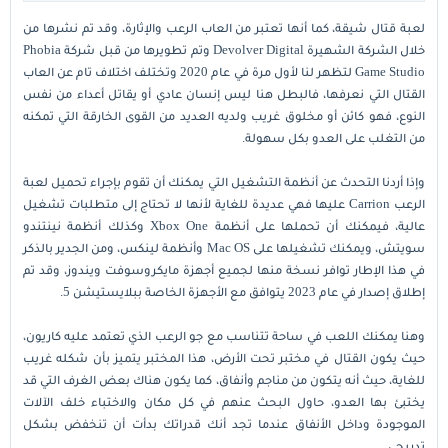
لعبة قتال شيقة، كما أنها تعتبر من العاب الرعب والإثارة، وقد تم نشرها من
خلال الشركة الشهيرة Devolver Digital وتم تطويرها من قبل شركة Phobia
Game Studio لتظهر لنا لأول مرة في عام 2020 وتختلف اختلاف تام عن العاب
القتال التي نعرفها، فالبطل هنا ليس إنسان عادي أو يقاتل أعداء من نفس
النوع، فهو كائن أو مخلوق غريب ولديه العديد من القوى الخارقة التي تمكنه
من التغلب على العدو بكل سهولة.
وإذا أردنا التحدث عن أنظمة التشغيل التي يمكنك أن تقوم بإجراء تحميل لعبة
الرعب Carrion عليها فهي عديدة للغاية لأنها لا تحتاج إلى متطلبات تشغيل
عالية، فيمكنك أن تحملها على أنظمة Xbox One وكذلك أنظمة نينتندو
سويتش، ويمكنك تشغيلها على Mac OS وأنظمة لينكس، ومن الجدير بالذكر
في هذا الإطار توافر نسخة منها لجميع أجهزة مايكروسوفت ويندوز، وقد تم
إطلاق إصدار في عام 2023 يتوافق مع الأجهزة الخاصة ببلايستيشن 5.
وهنا يمكنك اللعب في ساحة تتناسب مع جو الرعب الذي تعتمد عليه كاريون،
حيث يكون القتال في مختبر تحت الأرض، هذا المختبر يتميز بأن شكله غريب
للغاية، حيث أنه يتكون من مناجم وأنفاق، كما يكون هناك بعض الغرف التي قد
يختبئ بها العدو، حاول البحث عنهم في كل مكان والاختباء خلف الآلات
الموجودة وداخل الأنفاق عندما تجد أنك قدراتك بدأت أن تنخفض بشكل
تدريجي.