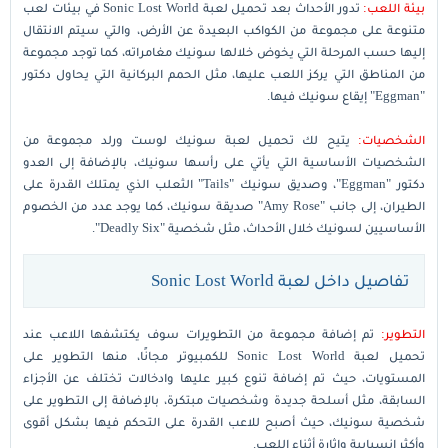
بيئة اللعب:
تدور الأحداث بعد تحميل لعبة Sonic Lost World في بيئات لعب
متنوعة على مجموعة من الكواكب البعيدة عن الأرض، والتي سيتم الانتقال
إليها حسب المرحلة التي يخوض خلالها سونيك مغامراته، كما توجد مجموعة
من المناطق التي يركز اللعب عليها، مثل الحمم البركانية التي يحاول دكتور
"Eggman" إيقاع سونيك فيها.
الشخصيات:
يتيح لك تحميل لعبة سونيك لوست ورلد مجموعة من
الشخصيات الأساسية التي يأتي على رأسها سونيك، بالإضافة إلى العدو
دكتور "Eggman"، وصديق سونيك "Tails" الثعلب الذي يمتلك القدرة على
الطيران، إلى جانب "Amy Rose" صديقة سونيك، كما يوجد عدد من الخصوم
الأساسيين لسونيك خلال الأحداث، مثل شخصية "Deadly Six".
تفاصيل داخل لعبة Sonic Lost World
التطوير:
تم إضافة مجموعة من التطويرات سوف يكتشفها اللاعب عند
تحميل لعبة Sonic Lost World للكمبيوتر مجانًا، منها التطوير على
المستويات، حيث تم إضافة تنوع كبير عليها وادخالات تختلف عن الأجزاء
السابقة، مثل أسلحة جديدة وشخصيات مبتكرة، بالإضافة إلى التطوير على
شخصية سونيك، حيث أصبح للاعب القدرة على التحكم فيها بشكل أقوى
وأكثر انسيابية وإثارة أثناء اللعب.