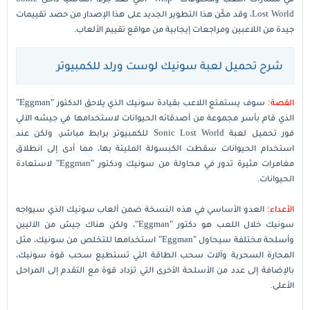
Lost World، وقد مكّن هذا التطوير الجديد على هذا الإصدار من حصد تقييمات
جيدة من اللاعبين ومراجعات إيجابية من مواقع تقييم الألعاب.
شرح تحميل لعبة سونيك لوست ورلد للكمبيوتر
القصة:
سوف يستمتع اللاعب بقيادة سونيك الذي يلاحق الدكتور "Eggman"
الذي قام بأسر مجموعة من أصدقائه الحيوانات لاستخدامها في جيشه الآلي
فور تحميل لعبة Sonic Lost World للكمبيوتر برابط مباشر، ولكن عند
استخدام الحيوانات سقطت الكبسولة المليئة بها، مما أدى إلى انطلاق
مغامرات مثيرة تدور في محاولة من سونيك ودكتور "Eggman" لاستعادة
الحيوانات.
الأعداء:
العدو الأساسي في هذه النسخة ضمن ألعاب سونيك الذي سيواجه
سونيك خلال اللعب هو دكتور "Eggman"، ولكن هناك جيش من الآليين
وأسلحة مختلفة سيحاول "Eggman" استخدامها للتخلص من سونيك، مثل
المحارة السحرية وآلات سحب الطاقة التي تستطيع سحب قوة سونيك،
بالإضافة إلى عدد من الأسلحة الأخرى التي تزداد قوة مع التقدم إلى المراحل
الأعلى.