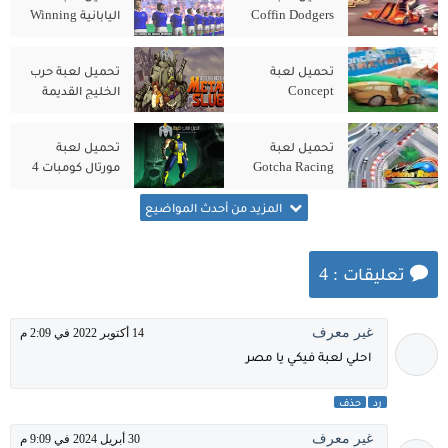
Coffin Dodgers
اليابانية Winning
للكمبيوتر من
Eleven 3
ميديا فاير
للكمبيوتر الاصلية
تحميل لعبة
تحميل لعبة حرب
Concept
الخليج القديمة
Metal Slug
Destruction
للكمبيوتر من
للكمبيوتر الاصلية
تحميل لعبة
تحميل لعبة
ميديا فاير
Gotcha Racing
مورتال كومبات 4
2nd للكمبيوتر من
Mortal Kombat
ميديا فاير
من ميديا فاير
المزيد من أحدث المواضيع
تعليقات : 4
غير معرف
14 أكتوبر 2022 في 2:09 م
احلي لعبة فيكي يا مصر
رد
حذف
غير معرف
30 أبريل 2024 في 9:09 م