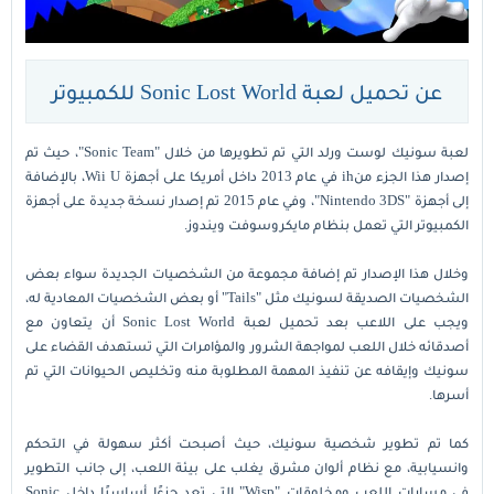
عن تحميل لعبة Sonic Lost World للكمبيوتر
لعبة سونيك لوست ورلد التي تم تطويرها من خلال "Sonic Team"، حيث تم
إصدار هذا الجزء منih في عام 2013 داخل أمريكا على أجهزة Wii U، بالإضافة
إلى أجهزة "Nintendo 3DS"، وفي عام 2015 تم إصدار نسخة جديدة على أجهزة
الكمبيوتر التي تعمل بنظام مايكروسوفت ويندوز.
وخلال هذا الإصدار تم إضافة مجموعة من الشخصيات الجديدة سواء بعض
الشخصيات الصديقة لسونيك مثل "Tails" أو بعض الشخصيات المعادية له،
ويجب على اللاعب بعد تحميل لعبة Sonic Lost World أن يتعاون مع
أصدقائه خلال اللعب لمواجهة الشرور والمؤامرات التي تستهدف القضاء على
سونيك وإيقافه عن تنفيذ المهمة المطلوبة منه وتخليص الحيوانات التي تم
أسرها.
كما تم تطوير شخصية سونيك، حيث أصبحت أكثر سهولة في التحكم
وانسيابية، مع نظام ألوان مشرق يغلب على بيئة اللعب، إلى جانب التطوير
في مسارات اللعب ومخلوقات "Wisp" التي تعد جزءًا أساسيًا داخل Sonic