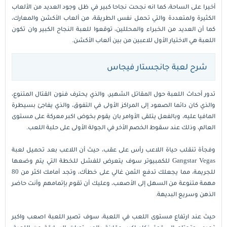
أخيرا على الساحة، كما انه نجحت نجاحا كبير في ظل وجود العديد من الألعاب
الكثيرة ولمتعددة والتي تحمل نفس الطريقة، من ألعاب الأكشن والمعارك،
كما أن العديد من الخبراء والمحللين، توقعوا للعبة النجاح الكبير وان تكون
اللعبة هي الاختيار الأول للاعبين من بين ألعاب الأكشن.
شرح لعبة جانجستار فيجاس
تدور أحداث اللعبة حول المقاتل الشهير، والذي يحترف فنون القتال المتنوع،
والذي كان دائما الصعود إلى المراكز الأولى في التفوق، والذي يفاجئ بسيطرة
المافيا عليه، وبالفعل يتلقى الأوامر بان يقوم بخوض اكبر معركة على مستوى
العالم، وذلك عند سقوط الخصم الأخر في الجولة الأولى على حلبة اللعب.
وفجأة تنقلب حياة اللاعب رأس على عقب، حيث أن اللاعب بعد تحميل لعبة
Gangstar Vegas للكمبيوتر سوف يتعرض للفشل للخطة التي يتم وضعها
للجريمة، مما يجعلك تدفع الثمن غالي على خطأك، وتجد أمامك اكثر من 80
مهمة متنوعة من السهل إلى الأصعب، وعليك أن تقوم بإتمامهم وأنت حاضر
الذهن وسريع البديهة.
حيث عند ارتفاع مستوى اللعب في اللعبة، سوف تصير اللعبة اصعب واكبر