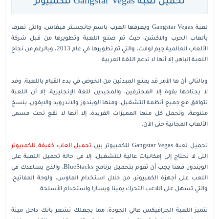
تحميل لعبة Gangstar Vegas للكمبيوتر
لعبة Gangstar Vegas ويعرفها العرب باسم جانجستر فيغاس، والتي تعرف
بألعاب الحرب والاكشن، حيث تم صنع اللعبة وتطويرها من قبل شركة
الألعاب العالمية جيم لوفت، والتي تم تطويرها في عام 2013، وبالرغم من نجاح
اللعبة الباهر، إلا أنها لا تدعم اللغة العربية.
وبالتالي أن ها الأمر قد يمنع المبدئين من الخوض في بدء القيام باللعبة، وقد
لا يجتاحها بقوة إلا المحترفين، والمجيدين للغة الإنجليزية، إلا أن اللعبة
تتوافق مع جميع أنظمة التشغيل، ومنها الويندوز والاندرويد والايفون، بنسخ
متنوعة، وتحمل كل منها المميزات الفريدة، إلا أنها لا تقع تحت مسمى
الألعاب المجانية حتى الآن.
تحميل لعبة Gangstar Vegas للكمبيوتر بين
تحميل العاب خفيفة للكمبيوتر
التى لا تحتاج إلى إمكانيات عالية للتشغيل، إلا في حالة تحميل اللعبة على
الويندوز، فهنا يجب أن تقوم بتحميل برنامج BlueStacks، والذي يساعدك في
اللعب على أجهزة الكمبيوتر، من خلال استخدام الماوس، ولوحة المفاتيح،
والتي تسهل على اللاعب التحرك يمينا ويسارا واستخدام الأسلحة.
تتميز اللعبة الجرافيكس عالي الجودة، مما يجعلك تشعر بانك داخل مينة