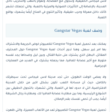
لاس فيجاس الحقيقية، وتتجول مع العصابة، وتقوم بالنهب والتخريب داخل
المدينة، بالإضافة إلى التأثيرات الصوتية والمرئية باللعبة، والتي تجعلك تشعر
كأنك داخل معركة وحرب حقيقية، وتأثير التنوع في المناخ أيضًا يشعرك بواقع
اللعبة.
وصف لعبة Gangstar Vegas
يمكنك بعد تحميل لعبة Gangstar Vegas للكمبيوتر خوض الجريمة والاشتراك
بها امر غير سهل، وهنا تدور أحداث لعبة Gangstar Vegas حول المحترف
المقاتل، البطل الذي يشترك على حلبة القتال، وبين ليل وضحاها يجد نفسه
متورط مع أكبر عصابة للمافيا، مما يجعله يشترك في العديد من العمليات
الإجرامية.
ولا يمضي الوقت الطويل، حتى تجد مدينة لاس فيجاس تحت سيطرتك
بالكامل، حيث أن مساحة اللعب تكون بشكل اكبر، من خلال المدينة
الافتراضية، التي لا حدود لها في اللعبة، والتي تشعرك بالتجول الحقيقي بين
الشوارع الرئيسية، وما بين مطاردة عصابة المافيا لك، ومطاردة رجال الشرطة
أيضًا، يجب أن تحمي نفسك بقدر الإمكان.
تحميل لعبة Gangstar Vegas للكمبيوتر تعد من الألعاب المميزة، والتي ظهرت