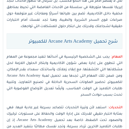
لكن لا يقتصر الأمر على هذا النحو فحسب، بل سرعان ما تتطور الأحداث لتجد
إيريكا نفسها متورطة في سلسلة من الأحداث الغامضة التي تحيط بمناطق
مخفية داخل الأكاديمية، تضم بين طياتها أسرارًا ومفاجآت غير متوقعة حول
صراعات قوى السحر الشريرة والطيبة، وهنا تجد نفسك أمام اختبارات
حقيقية لشجاعتك وقدرتك على ابتكار حلول للمشكلات التي تواجهك.
شرح تحميل Arcane Arts Academy للكمبيوتر
المهام:
يجب على الشخصية الرئيسية في أحداثها تنفيذ مجموعة من المهام
التي تنطوي على إدارة بعض شؤون الأكاديمية وابتكار الحلول اللازمة لحل
مشكلاتها التي اكتشفتها، مع إبقاء زملائك وأساتذتك سعداء بقدر الإمكان،
ومن ضمن تلك المهام التي تجدها بعد تحميل لعبة Arcane Arts Academy
للكمبيوتر، تحضير المكونات السحرية الداخلة في تصنيع التعاويذ، وتلبية
طلبات التلاميذ في الوقت المناسب، وأيضًا تعديل الأوضاع الفوضوية التي
تحدث بسبب حوادث السحر.
التحديات:
استعد لأن وتيرة التحديات تتصاعد بسرعة غير عادية فيها، فهي
بمثابة اختبار حقيقي لقدرتك على إدارة الوقت والحفاظ على مستويات تركيزك
والصمود تحت الضغط، خاصة بعد تحميل Arcane Arts Academy، إذ إن
طلبات التلاميذ الآخرين تزداد بسرعة، وتجد نفسك مطالبًا بتنفيذ العديد من