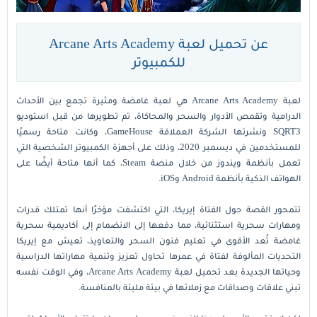
عن تحميل لعبة Arcane Arts Academy
للكمبيوتر
لعبة Arcane Arts Academy هي لعبة غامضة ومثيرة تجمع بين الأحداث
الدرامية وتقمص الأدوار والسحر والمحاكاة، تم تطويرها من قبل استوديو
SQRT3 ونشرتها الشركة العملاقة GameHouse، وكانت متاحة رسميًا
للمستخدمين في ديسمبر 2020، وذلك على أجهزة الكمبيوتر الشخصية التي
تعمل بأنظمة ويندوز من خلال منصة Steam، كما أنها متاحة أيضًا على
الهواتف الذكية بأنظمة Android وiOS.
تتمحور القصة حول الفتاة إيريكا، التي اكتشفت مؤخرًا أنها تمتلك قدرات
ومهارات سحرية استثنائية، مما دفعها إلى الانضمام إلى أكاديمية سحرية
غامضة تُعد الأقوى في تعليم فنون السحر والتعاويذ، تعيش مع إيريكا
التحديات المألوفة لفتاة في عمرها تحاول تعزيز وتنمية مهاراتها الدراسية
وحياتها الجديدة بعد تحميل لعبة Arcane Arts Academy، وفي الوقت نفسه
تبني علاقات وصداقات مع زملائها في بيئة مليئة بالمنافسة.