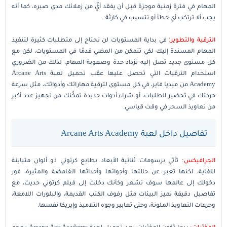
المهام في فترة زمنية موجزة قبل أن يفقد أيٌّ من زملائك مدى صبره، كما أنه
يجب ألا ترتكب أي خطأ أو تتسبب في كارثة.
الترقية والتطوير:
في بداية المستويات لن تحتاج إلى متطلبات كثيرة لتنفيذ
المهام المسندة إليك لكي تتمكن من المضي قدمًا في المستويات، لكن مع
كل مستوى جديد تصل إليه تزداد حدة وصعوبة المهام، لذلك من الضروري
استخدام الترقيات التي تحصل عليها عقب تحميل لعبة Arcane Arts
Academy من ميديا فاير، في كل مستوى لترقية مهاراتك وأدواتك، مثل سرعة
حركتك في تحضير الطلبات، أو شراء أدوات جديدة تمكِّنك من تجهيز عدد أكبر
من تعاويذ السحر في وقت قياسي.
تفاصيل داخل لعبة Arcane Arts Academy
الجرافيكس:
تأتي برسومات ثنائية الأبعاد بطابع كرتوني ذو ألوان متباينة
للغاية، لكنها تعبر عن حالتها وأجوائها وأحداثها الغامضة والمثيرة، فور
دخولك إلى عالمها سوف تشعر وكأنك دخلت إلى فيلم كرتوني حديث، مع
تفاصيل دقيقة تميز البيئات مثل رفوف الكتب القديمة، والبلورات اللامعة،
وجرعات التعاويذ الملونة، وحتى تعابير وجوه التلاميذ وإيريكا نفسها.
المؤثرات:
ربما تكون المؤثرات بعد تحميل لعبة Arcane Arts Academy بحجم