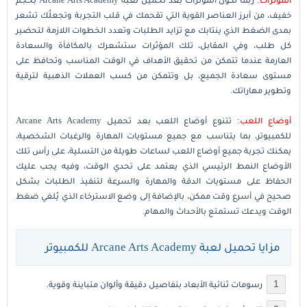
خفيف، من أبرز العناصر القوية التي تقحمك في قلب التجربة وتجعلُك تشعر
بمدى الضغط الذي ينتابك مع تزايد الطلبات وتعدد الخطوات اللازمة لتحضير
كل طلب، وفي المقابل، تلك المؤثرات ستشعرك بالمكافأة والسعادة
العارمة عندما تتمكن من تحقيق الأهداف في الوقت المناسب وتحافظ على
مستوى سعادة الجميع، بل وتتمكن من كسب العملات الذهبية لترقية
وتطوير مهاراتك.
أوضاع اللعب:
تتنوع أوضاع اللعب بعد تحميل Arcane Arts Academy
للكمبيوتر، بما يتناسب مع جميع مستويات المهارة والرغبات الشخصية،
يمكنك تجربة جميع أوضاع اللعب لساعات طويلة من التسلية، على رأس تلك
الأوضاع النمط الرئيسي الذي يعتمد على تحدي الوقت، وفيه يجب عليك
الحفاظ على مستويات الدقة والمهارة والسرعة لتنفيذ الطلبات بشكل
صحيح في أسرع وقت ممكن، بالإضافة إلى وضع الاسترخاء الذي يُلغي ضغط
الوقت ويدعك تستمتع بالأحداث والمهام.
مزايا تحميل لعبة Arcane Arts Academy للكمبيوتر
رسومات ثنائية الأبعاد بتفاصيل دقيقة وألوان متباينة وقوية.