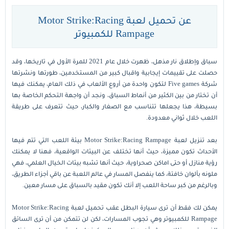
عن تحميل لعبة Motor Strike:Racing
Rampage للكمبيوتر
سباق وإطلاق نار مذهل، ظهرت خلال عام 2021 للمرة الأول في تاريخها، وقد
حصلت على تقييمات إيجابية واقبال كبير من المستخدمين، طورتها ونشرتها
شركة Five games لتكون واحدة من أروع الألعاب في ذلك العام، يمكنك فيها
أن تختار من بين الكثير من أنماط السباق، ونجد أن واجهة التحكم الخاصة بها
بسيطة، هذا يجعلها تتناسب مع الصغار والكبار، حيث تتعرف على طريقة
اللعب خلال ثواني معدودة.
بعد تنزيل لعبة Motor Strike:Racing Rampage بيئة اللعب التي تتم فيها
الأحداث تكون مميزة، حيث أنها تختلف عن البيئات الواقعية، فهنا لا يمكنك
رؤية منازل أو حتى اماكن صحراوية، حيث أنها تشبه بيئات الخيال العلمي، فهي
ملونه بألوان خافتة، كما ينفصل المسار في عالم اللعبة عن باقي أجزاء الطريق،
وبالرغم من كبر ساحة اللعب إلا أنك تكون مقيد بالسباق على مسار معين.
يمكن لك فقط أن ترى سيارة البطل عقب تحميل لعبة Motor Strike:Racing
Rampage للكمبيوتر وهي تجوب المسارات، لكن لن تتمكن من أن ترى السائق