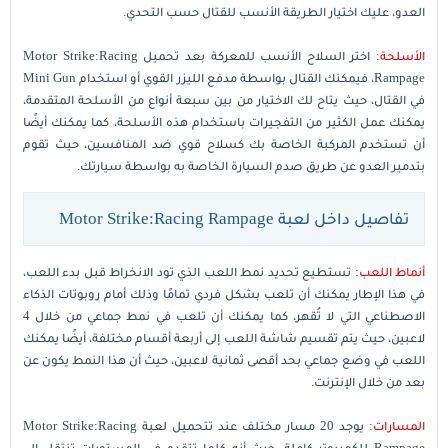
العدو، عليك اختيار الطريقة الأنسب للقتال حسب التحدي.
الأسلحة:
اختر السلاح الأنسب للمعركة بعد تحميل Motor Strike:Racing
Rampage، فيمكنك القتال بواسطة مدفع الليزر القوي أو استخدام Mini Gun
في القتال، حيث يتاح لك الاختيار من بين سبعة أنواع من الأسلحة المتقدمة،
يمكنك عمل الكثير من التفجيرات باستخدام هذه الأسلحة، كما يمكنك أيضًا
أن تستخدم المركبة الخاصة بك كسلاح قوي ضد المنافسين، حيث تقوم
بتدمير العدو عن طريق صدم السيارة الخاصة به بواسطة سيارتك.
تفاصيل داخل لعبة Motor Strike:Racing Rampage
أنماط اللعب:
تستطيع تحديد نمط اللعب الذي تود الانخراط قبل بدء اللعب،
في هذا الإطار يمكنك أن تلعب بشكل فردي تمامًا وذلك أمام روبوتات الذكاء
الاصطناعي التي لا تُقهر، كما يمكنك أن تلعب في نمط جماعي من خلال 4
لاعبين، حيث يتم تقسيم شاشة اللعب إلى أربعة أقسام مختلفة، أيضًا يمكنك
اللعب في وضع جماعي بحد أقصى ثمانية لاعبين، حيث أن هذا النمط يكون عن
بعد من خلال الإنترنت.
المسارات:
يوجد 20 مسار مختلف عند تتحميل لعبة Motor Strike:Racing
Rampage للكمبيوتر كاملة، حيث أنه كلما تتقدم في المستويات تنتقل إلى