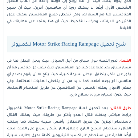
الذي يقوم بذلك، حيث أن هذا يرجع إلى كونها واحدة من العاب منظور
الشخص الأول، أيضًا لا يمكنك رؤية أي منافسين آخرين، حيث أن جميع
المنافسين هنا هم السيارات، ولكي تتخطى جميع المنافسين يمكنك عمل
الكثير من الدرفتات وحركات التفحيط، حيث أن هذا يعتمد على مهاراتك في
القيادة.
شرح تحميل Motor Strike:Racing Rampage للكمبيوتر
القصة:
تدور القصة حول سباق من أجل السباق، حيث يدخل البطل هنا في
مسار سباق يجد عليه عدد كبير من المنافسين، حيث يرغب كل منافس هنا أن
يفوز على الآخر، ينطلق البطل بسرعة كبيرة، حيث يتاح له أن يقوم بصدم أي
منافس آخر يجده أمامه، كما لا بد من أن يتخطى العقبات المختلفة، وفي
بعض الأحيان يمكنه التخلص من المنافسين عن طريق استخدام الأسلحة،
حيث تكون السيارة مزودة بسلاح ناري.
طرق القتال:
بعد تحميل لعبة Motor Strike:Racing Rampage للكمبيوتر
برابط مباشر، يمكنك قتال العدو بأكثر من طريقة، حيث يمكنك القتال
باستخدام البنزين عن طريق الانطلاق بأقصى سرعة ممكنة، كما يمكنك
القتال باستخدام السلاح الناري وإطلاق النار بشكل سريع على العدو، لديك
أيضًا القدرة على استخدام غاز اكسيد النيتروجين كأداة لحرق إطارات سيارة