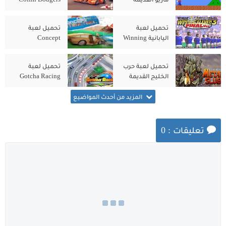
للكمبيوتر الاصلية
للكمبيوتر من
مجانًا
ميديا فاير
تحميل لعبة
تحميل لعبة
اليابانية Winning
Concept
Destruction
Eleven 3
للكمبيوتر الاصلية
للكمبيوتر من
تحميل لعبة حرب
تحميل لعبة
ميديا فاير
الخليج القديمة
Gotcha Racing
Metal Slug
2nd للكمبيوتر من
للكمبيوتر الاصلية
ميديا فاير
المزيد من أحدث المواضيع
تعليقات : 0