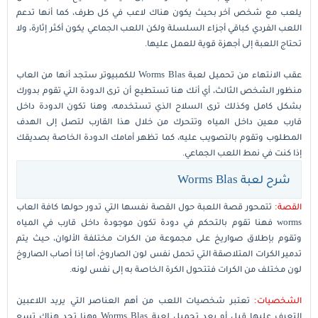
يلعب مع شخص آخر بحيث يكون هناك لاعب في كل طرف، كما أنها تدعم
اللعب الفردي كباقي أجزاء السلسلة ولكن اللعب الجماعي يكون أكثر إثارة، ولا
تحتاج اللعبة إلى أجهزة قوية للعمل عليها.
عقب الانتهاء من تحميل لعبة Worms Blas للكمبيوتر ستجد أنها من العاب
منظور الشخص الثالث، أي أنك هنا تستطيع أن ترى الدودة التي تقوم بدورك
بشكل كامل وكذلك ترى السلاح الذي تستخدمه، وهنا تكون الدودة داخل
قارب معين داخل المياه وتتحرك من خلال هذا القارب لتصل إلى الهدف
المطلوب وتقوم بالتصويب عليه، كما تظهر أمامك الدودة الخاصة بصديقك
إذا كنت في نمط اللعب الجماعي.
شرح لعبة Worms Blas
القصة:
تتمحور قصة اللعبة حول القصة نفسها التي تدور حولها كافة العاب
worms فهنا تقوم بالتحكم في دودة تكون موجودة داخل قارب في المياه
وتقوم بإطلاق صواريخ على مجموعة من الكرات مختلفة الألوان، حيث يتم
تدمير الكرات المتلاصقة التي تحمل نفس لون الصاروخ، أما إذا أصاب الصاروخ
لون مختلف من الكرات فتتحول الكرة الخاصة به إلى نفس لونه.
الشخصيات:
تعتبر شخصيات اللعب من أهم العناصر التي يريد اللاعبين
التعرف عليها قبل أو بعد تحميل لعبة Worms Blas وهنا تجد هناك تسع