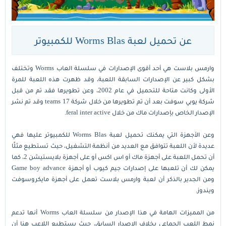
عن تحميل لعبة Worms Blas للكمبيوتر
وارمس بلاست هي أحد أقوى الإصدارات في سلسلة العاب Worms وتختلف
بشكل كبير عن الإصدارات السابقة اللعبة، وقد ظهرت هذه اللعبة للمرة
الأولى وكانت متاحة للتحميل في عام 2002، وعن تطويرها فقد تم من قبل
شركة يوبي سوفت بعد أن تم تطويرها من خلال شركة teams 17 وقد تم نشر
الإصدار الخاص بإصدارات ماك من خلال feral inter active.
وعن الأجهزة التي يمكنك تحميل لعبة Worms Blas للكمبيوتر عليها فهي
عديدة لأن اللعبة تتوافق مع العديد من أنظمة التشغيل، حيث تستطيع مثلًا
أن تحمل اللعبة على أجهزة ماك أو اس اكس أو على أجهزة بلايستيشن 2، كما
يمكن لك أن تلعبها على إصدارات جيم كيوب أو أجهزة Game boy advance
ومن الجدير بالذكر أن لعبة وارمس بلاست تعمل على أجهزة مايكروسوفت
ويندوز.
من المميزات الهامة في هذا الإصدار من سلسلة العاب Worms أنها تدعم
نمط اللعب الجماعي بخلاف الإصدار السابق، حيث يستطيع اللاعب هنا أن