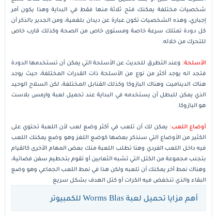
شخصيات مختلفة يمكنك فتح ثلاثة منها فقط في البداية وهذا يكون أمر
إجباري، وهذه الشخصيات تكون عبارة عن ديدان بلغمية، ومن الجدير بالذكر أن
كل دودة تمتلك سرعة خاصة ومستوى خاص من الصحة وكذلك قارب خاص
للتحرك من خلاله.
الأسلحة:
وعند التطرق للحديث عن الأسلحة التي يمكن أن تستخدمها الدودة
فتجد انه يوجد أكثر من نوع من الأسلحة ذات القدرات المختلفة، حيث يوجد
هناك الديناميت وهناك البازوكا وكذلك القنابل المختلفة، لكن السلاح الوحيد
الذي يمكن للبطل أن يستخدمه في البداية عند تحميل لعبة وارمس بلاست
هو البازوكا.
أوضاع اللعب:
يمكن لك أن تلعب في أكثر وضع لعب لأن اللعبة تحتوي على
الكثير من الأوضاع التي سنذكر بعضها كوضع اللغز وهو وضع يمكنك اللعب
فيه داخل اللعب الفردي وهنا تطلب اللعبة منك بعض المهام الأخرى كالقيام
بتجنب مجموعة من الكتل التي تشبه الثعابين أو تقوم بتحطيم سفن فضائية،
وهناك نمط آخر يمكنك أن تلعبه ولكن هذا في نمط اللعب الجماعي وهو وضع
البقاء والذي تنخفض فيه الكرات أو كتل الهدف بشكل سريع.
أهم مزايا تحميل لعبة Worms Blas للكمبيوتر