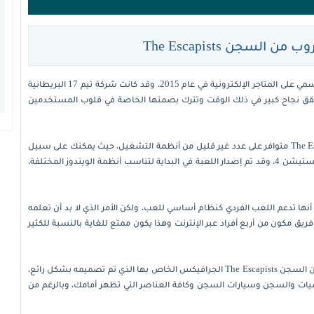
السجن The Escapists
هي لعبة اكشن ومغامرات تم الإعلان عنها وإصدارها بشكل رسمي على المتاجر الإلكترونية في عام 2015، وقد كانت شركة تيم 17 البريطانية
قق نجاح كبير في ذلك الوقت وتترك بصمتها الخاصة في قلوب المستخدمين
ومن الجدير بالذكر أن تحميل لعبة الهروب من السجن The Escapists متوافر على عدد غير قليل من أنظمة التشغيل، حيث يمكنك على سبيل
المثال أن تلعبها على أجهزة نينتندو سويتش وكذلك على بلايستيشن 4، وقد تم إصدار اللعبة في البداية لتناسب أنظمة الويندوز المختلفة،
طرق للحديث عن أنماط اللعب في The Escapists نجد أنها تدعم اللعب الفردي كنظام أساسي للعب، ولكن الأمر الذي لا بد أن تعلمه
ريق مكون من أربع أفراد عبر الإنترنت وهذا يكون ممتع للغاية بالنسبة للكثير
ومن المميزات الرائعة التي تجدها عقب تحميل لعبة الهروب من السجن The Escapists الجرافيكس الخاص بها الذي تم تصميمه بشكل رائع،
ات والسجن وسيارات السجن وكافة العناصر التي تظهر أمامك، وبالرغم من