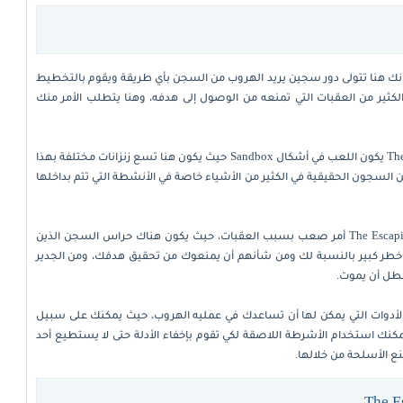
ك هنا تتولى دور سجين يريد الهروب من السجن بأي طريقة ويقوم بالتخطيط
الكثير من العقبات التي تمنعه من الوصول إلى هدفه، وهنا يتطلب الأمر منك
عند تحميل لعبة الهروب من السجن The Escapists يكون اللعب في أشكال Sandbox حيث يكون هنا تسع زنزانات مختلفة بهذا
ن السجون الحقيقية في الكثير من الأشياء خاصة في الأنشطة التي تتم بداخلها
كما ذكرنا سابقًا أن الهروب من السجن في لعبة The Escapists أمر صعب بسبب العقبات، حيث يكون هناك حراس السجن الذين
طر كبير بالنسبة لك ومن شأنهم أن يمنعوك من تحقيق هدفك، ومن الجدير
لبطل أن يموت.
لأدوات التي يمكن لها أن تساعدك في عمليه الهروب، حيث يمكنك على سبيل
كنك استخدام الأشرطة اللاصقة لكي تقوم بإخفاء الأدلة حتى لا يستطيع أحد
 الأسلحة من خلالها.