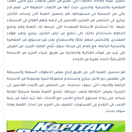
تحميل لعبة Captain Binary التي تعتبر من أجمل الألعاب لدى محبي ألعاب
المغامرة والتسلية والتحدي، حيث أنها من الألعاب الخفيفة التي تضم قدر
عالي من التسلية في مستوياتها، قم بتحميل اللعبة الآن وساعد الكابتن
بيناري في التخلص من الغازين القادمين إلى أرضه ولهم أطماع في الاستيلاء
عليها، لذا أستخدم الأسلحة المتعددة التي تتيحها لك اللعبة وقم بوضع
الخطط باستخدام ذكائك لكي تدافع عن ارض الكابتن بيناري وطرد هؤلاء
المعتدين والتخلص منهم تمامًا والاستمتاع بقدر غير مسبوق من المغامرة
والتسلية الرائعة، مع إتمام كل مرحلة سوف تُفتح أمامك المزيد من الفرص
لكي تزيد من قوتك القتالية والدفاعية عن طريق شراء المزيد من الأسلحة
الأكثر فتكًا بأعداد غفيرة من الأعداء.
قم بتحميل اللعبة الآن عن طريق إتباع بعض الخطوات السهلة والبسيطة
لكي تتقمص دور كابتن بيناري وتستخدم مجموعة كبيرة ومتنوعة من الأسلحة
الرائعة والأدوات التي سوف تساعدك على التخلص من الأعداء القادمين إلى
الجزيرة بغرض احتلالها ونهب خيراتها، تتمتع اللعبة بقصة مسلية للغاية
تساعد على زيادة مستوى اندماج اللاعب مع الأحداث، كما تزيد ايضًا من رغبة
اللاعب في التقدم في المستويات للتعرف على المزيد من أحداث القصة وماذا
سوف يحدث.