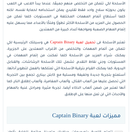
الأسلحة لكي تتمكن من التخلص منهم جميعًا، عندما يبدأ اللاعب في اللعب
يكون بحوزته سلاح واحد فقط تقليدي يمكن استخدامه لحماية نفسه، لكنه
كلما أستطاع أتمام المهمات المختلفة في المستويات كلما تمكن من
الحصول على المزيد من الأسلحة الأكثر تطورًا وفتكًا بالأعداء، مما يسهل عليه
إتمام المهام الصعبة ومواجهة أعداد كبيرة من المعتدين.
تعتبر الأسلحة فى
تحميل لعبة Captain Binary
هي وسيلتك الرئيسية لكي
تتمكن من أتمام المهمات والتخلص من الأغراب المعتدين على الجزيرة،
يمكنك شراء المزيد من الأسلحة كلما تمكنت من إتمام المهمات في
المستويات وجني نقاط التقدم، تشمل تلك الأسلحة الرشاشات، والقنابل
اليدوية، كما يمكنك القيام بترقية الأسلحة التي تمتلكها بالفعل لتطوير أدائها،
أستمتع بتجربة جديدة وخفيفة ومسلية مع كابتن بيناري تجمع بين التجربة
التي تحصل عليها من ألعاب القتال، وألعاب المغامرة، وألعاب إطلاق النار، كما
أنها تعتبر من ضمن ألعاب الذكاء أيضا، تجربة مثيرة ومراحل غنية بالمهام
والأحداث التي لن تمل منها على الإطلاق.
مميزات لعبة Captain Binary
تتمتع اللعبة بتصميمات جرافيك متميزة ورائعة للغاية بألوان