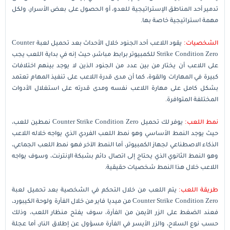
تدمير أحد المناطق الإستراتيجية للعدو، أو الحصول على بعض الأسرار، ولكل
مهمة استراتيجية خاصة بها.
الشخصيات:
يقود اللاعب أحد الجنود خلال الأحداث بعد تحميل لعبة Counter
Strike Condition Zero للكمبيوتر برابط مباشر، حيث إنه في بداية اللعب يجب
على اللاعب أن يختار من بين عدد من الجنود الذين لا يوجد بينهم اختلافات
كبيرة في المهارات والقوة، كما أن مدى قدرة اللاعب على تنفيذ المهام تعتمد
بشكل كامل على مهارة اللاعب نفسه ومدى قدرته على استغلال الأدوات
المختلفة المتوافرة.
نمط اللعب:
يوفر لك تحميل Counter Strike Condition Zero نمطين للعب،
حيث يوجد النمط الأساسي وهو نمط اللعب الفردي الذي يواجه خلاله اللاعب
الذكاء الاصطناعي لجهاز الكمبيوتر، أما النمط الآخر فهو نمط اللعب الجماعي،
وهو النمط الثانوي الذي يحتاج إلى اتصال دائم بشبكة الإنترنت، وسوف يواجه
اللاعب خلال هذا النمط شخصيات حقيقية.
طريقة اللعب:
يتم اللعب من خلال التحكم في الشخصية بعد تحميل لعبة
Counter Strike Condition Zero من ميديا فاير من خلال الفأرة ولوحة الكيبورد،
فعند الضغط على الزر الأيمن من الفأرة، سوف يفتح منظار اللعب، وذلك
حسب نوع السلاح، والزر الأيسر في الفأرة مسؤول عن إطلاق النار، أما عجلة