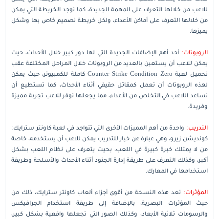
للاعب من خلالها التعرف على المهمة الجديدة، كما توجد الخريطة التي يمكن
من خلالها التعرف على أماكن الأعداء، ولكل خريطة تصميم خاص بها وشكل
يميزها.
الروبوتات:
أحد أهم الإضافات الجديدة التي لها دور كبير خلال الأحداث، حيث
يمكن للاعب أن يستعين بالعديد من الروبوتات خلال المراحل المختلفة عقب
تحميل لعبة Counter Strike Condition Zero كاملة للكمبيوتر، حيث يمكن
لهذه الروبوتات أن تعمل كمقاتل حقيقي أثناء الأحداث، كما تستطيع أن
تساعد اللاعب في التخلص من الأعداء، مما يجعلها توفر للاعب تجربة مميزة
وفريدة.
التدريب:
واحدة من أهم المميزات الأخرى التي تتواجد في لعبة كاونتر سترايك:
كونديشن زيرو، وهي عبارة عن خيار للتدريب يمكن للاعب أن يستخدمه، خاصة
من لا يمتلك خبرة كبيرة في اللعب، بحيث يتعرف على نظام اللعب بشكل
أكبر، وكذلك التعرف على طريقة إدارة الجنود أثناء الأحداث والأسلحة وطريقة
استخدامها في المعارك.
المؤثرات:
تعد هذه النسخة من أقوى أجزاء ألعاب كاونتر سترايك، ذلك من
حيث المؤثرات البصرية، بالإضافة إلى طريقة استخدام الجرافيكس
والرسومات ثلاثية الأبعاد، وكذلك الصور التي تجعلها واقعية بشكل كبير،