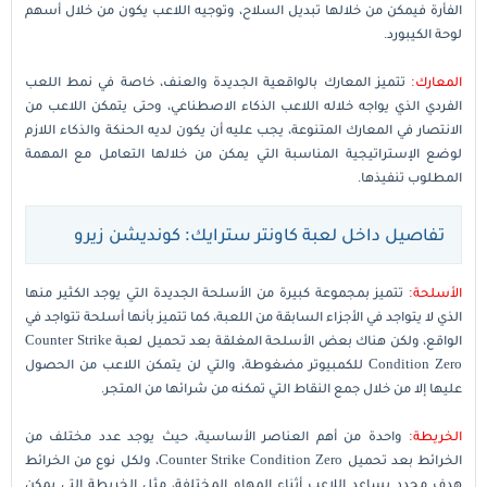
الفأرة فيمكن من خلالها تبديل السلاح، وتوجيه اللاعب يكون من خلال أسهم
لوحة الكيبورد.
المعارك:
تتميز المعارك بالواقعية الجديدة والعنف، خاصة في نمط اللعب
الفردي الذي يواجه خلاله اللاعب الذكاء الاصطناعي، وحتى يتمكن اللاعب من
الانتصار في المعارك المتنوعة، يجب عليه أن يكون لديه الحنكة والذكاء اللازم
لوضع الإستراتيجية المناسبة التي يمكن من خلالها التعامل مع المهمة
المطلوب تنفيذها.
تفاصيل داخل لعبة كاونتر سترايك: كونديشن زيرو
الأسلحة:
تتميز بمجموعة كبيرة من الأسلحة الجديدة التي يوجد الكثير منها
الذي لا يتواجد في الأجزاء السابقة من اللعبة، كما تتميز بأنها أسلحة تتواجد في
الواقع، ولكن هناك بعض الأسلحة المغلقة بعد تحميل لعبة Counter Strike
Condition Zero للكمبيوتر مضغوطة، والتي لن يتمكن اللاعب من الحصول
عليها إلا من خلال جمع النقاط التي تمكنه من شرائها من المتجر.
الخريطة:
واحدة من أهم العناصر الأساسية، حيث يوجد عدد مختلف من
الخرائط بعد تحميل Counter Strike Condition Zero، ولكل نوع من الخرائط
هدف محدد يساعد اللاعب أثناء المهام المختلفة، مثل الخريطة التي يمكن