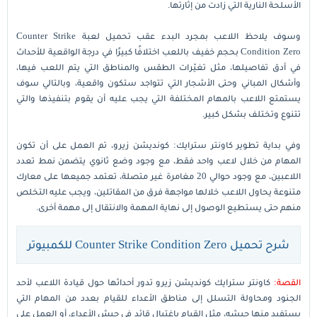
الأسلحة النارية التي زادت من إثارتها.
وسوف يلاحظ اللاعب بمجرد البدء عقب تحميل لعبة Counter Strike
Condition Zero بحجم خفيف باللعب اختلافًا كبيرًا في درجة الواقعية للأحداث
في أدق تفاصيلها، مثل تغيّرات الطقس والمناطق التي يتم اللعب فيها،
وأشكال المباني وحتى الأشجار التي تتواجد ستكون واقعية، وبالتالي سوف
يستمتع اللاعب بالمهام المختلفة التي يجب عليه أن يقوم بتنفيذها والتي
تتنوع وتختلف بشكل كبير.
وفي بداية تطوير كاونتر سترايك: كونديشن زيرو، تم العمل على أن تكون
المهام من خلال لاعب واحد فقط، مع وجود وضع ثانوي يتضمن نمط تعدد
اللاعبين، مع وجود حوالي 20 مغامرة غير متصلة، تعتمد جميعها على معارك
متنوعة يحاول اللاعب خلالها مواجهة فرق من المقاتلين، ويجب عليه التخلص
منهم حتى يستطيع الوصول إلى نهاية المهمة والانتقال إلى مهمة أخرى.
شرح تحميل Counter Strike Condition Zero للكمبيوتر
القصة:
كاونتر سترايك كونديشن زيرو تدور أحداثها حول قيادة اللاعب لأحد
الجنود ومحاولة التسلل إلى مناطق الأعداء للقيام بعدد من المهام التي
يستفيد منها جيشه، مثل القيام باغتيال قائد في جيش الأعداء، أو العمل على