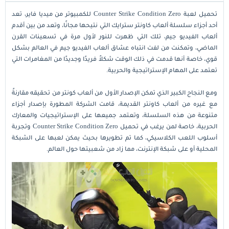
تحميل لعبة Counter Strike Condition Zero للكمبيوتر من ميديا فاير، تعد
أحد أجزاء سلسلة ألعاب كاونتر سترايك التي نتيحها مجانًا، وتعد من بين أقدم
ألعاب الفيديو جيم، تلك التي ظهرت للنور لأول مرة في تسعينات القرن
الماضي، وتمكنت من لفت انتباه عشاق ألعاب الفيديو جيم في العالم بشكل
قوي، خاصة أنها قدمت في ذلك الوقت شكلاً فريدًا وجديدًا من المغامرات التي
تعتمد على المهام الإستراتيجية والحربية.
ومع النجاح الكبير الذي تمكن الإصدار الأول من ألعاب كونتر من تحقيقه مقارنةً
مع غيره من ألعاب كاونتر القديمة، قامت الشركة المطورة بإصدار أجزاء
متنوعة من هذه السلسلة، وتعتمد جميعها على الإستراتيجيات والمعارك
الحربية، خاصة لمن يرغب في تحميل Counter Strike Condition Zero وتجربة
أسلوب اللعب الكلاسيكي، كما تم تطويرها بحيث يمكن لعبها على الشبكة
المحلية أو على شبكة الإنترنت، مما زاد من شعبيتها حول العالم.