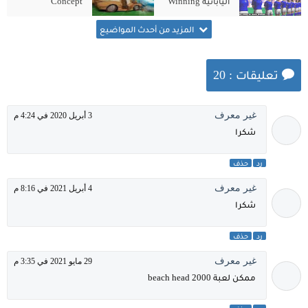
اليابانية Winning
Concept
Destruction
Eleven 3
للكمبيوتر الاصلية
للكمبيوتر من
المزيد من أحدث المواضيع
ميديا فاير
تعليقات : 20
غير معرف
3 أبريل 2020 في 4:24 م
شكرا
رد
حذف
غير معرف
4 أبريل 2021 في 8:16 م
شكرا
رد
حذف
غير معرف
29 مايو 2021 في 3:35 م
ممكن لعبة beach head 2000