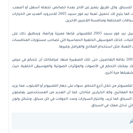
ة للسباق، وكل طريق يتميز عن الآخر بعدة خصائص تجعله أسهل أو أصعب،
ويمكنك الاختيار من بين تلك الطرق المتاحة من خلال الإعدادات، كما يتيح لك تحميل لعبة نيد فور سبيد 2005 للاندرويد العديد من الخيارات
سباقات المختلفة ومنافسة اللاعبين الآخرين.
بالحديث عن المؤثرات الصوتية عقب تحميل نيد فور سبيد 2005 للكمبيوتر، فإنها مميزة ورائعة، وينطبق ذلك على
الثبات، كذلك الموسيقى الخلفية الحماسية التي تصاحب مستويات المنافسات
ل اللعبة، مثل استخدام المكابح والفرامل وغيرها.
تستطيع أن تتحكم فور تحميل لعبة نيد فور سبيد 2005 بكافة التفاصيل، حتى تلك الصغيرة منها، فبإمكانك أن تتحكم في عرض
ك يمكنك التحكم في الأصوات والمؤثرات الصوتية والموسيقى الخلفية، حيث
شغيلها مرة أخرى.
مكنك اللعب فور تحميل Need for Speed Most Wanted 2005 للكمبيوتر من خلال أذرع التحكم، سواء على جهاز الكمبيوتر أو اللابتوب، مما يزيد
ة المفاتيح، وكلا الخيارين متاحان، كما أن العديد من المستخدمين يفضلون
 السباق كما تريد، واختيار السيارات وعدد الجولات في كل سباق، وشكل ولون
 التي تدخل معك في السباق.