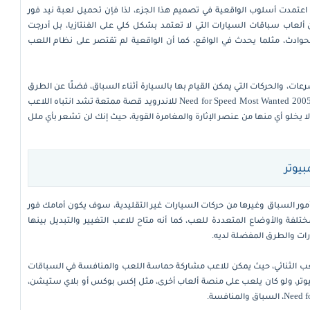
عتمدت أسلوب الواقعية في تصميم هذا الجزء، لذا فإن تحميل لعبة نيد فور
دة من ألعاب سباقات السيارات التي لا تعتمد بشكل كلي على الفنتازيا، بل أدرجت
وادث، مثلما يحدث في الواقع، كما أن الواقعية لم تقتصر على نظام اللعب
عات، والحركات التي يمكن القيام بها بالسيارة أثناء السباق، فضلًا عن الطرق
التي يتنافس عليها المتسابقون، كما أنهم أضافوا في تحميل Need for Speed Most Wanted 2005 للاندرويد قصة ممتعة تشد انتباه اللاعب
ي لا يخلو أي منها من عنصر الإثارة والمغامرة القوية، حيث إنك لن تشعر بأي ملل
ور السباق وغيرها من حركات السيارات غير التقليدية، سوف يكون أمامك فور
ن أنواع السباقات المختلفة والأوضاع المتعددة للعب، كما أنه متاح للاعب التغيير والتبديل بينها
رات والطرق المفضلة لديه.
ب الثنائي، حيث يمكن للاعب مشاركة حماسة اللعب والمنافسة في السباقات
كمبيوتر، ولو كان يلعب على منصة ألعاب أخرى، مثل إكس بوكس أو بلاي ستيشن،