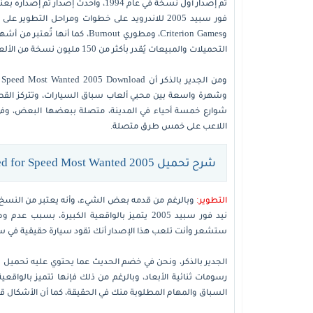
وCriterion Games، ومطوري rnout
التحميلات والمبيعات يُقدر بأكثر من 150 مليون نسخة من الألعاب.
وشهرة واسعة بين محبي ألعاب سباق السيارات، وتتركز القصة
شوارع خمسة أحياء في المدينة، متصلة ببعضها البعض، وفي
اللاعب على خمس طرق متصلة.
شرح تحميل Need for Speed Most Wanted 2005 للكمبيوتر
التطوير:
وبالرغم من قدمه بعض الشيء، وأنه يعتبر من النسخ ا
نيد فور سبيد 2005 يتميز بالواقعية الكبيرة،
ستشعر وأنت تلعب هذا الإصدار أنك تقود سيارة حقيقية في 
رسومات ثنائية الأبعاد، وبالرغم من ذلك فإنها تتميز بالو
السباق والمهام المطلوبة منك في الحقيقة، كما أن الأشكال ق