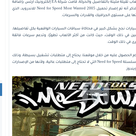
عندما ازدادت قدرات أجهزة الكمبيوتر وأصبحت تدعم تشغيل ألعاب ثقيلة مليئة بالتفاصيل والحركة، قامت شركة EA إلكترونيك آرتس بإضافة
تطويرات رائعة على سلسلة ألعاب سباق السيارات، وجدير بالذكر أنه تم إصدار تحميل Need for Speed Most Wanted 2005 للاندرويد، الذي
تها على مستوى الجرافيك والقدرات والسرعات.
يد 2005 ضمن ألعاب سباق السيارات نجح بشكل كبير في محاكاة سباقات السيارات الواقعية بكل تفاصيلها،
ين في ذلك الوقت، حيث كانت من أكثر الألعاب تطورًا، وتدعم سرعات فائقة
رى في ذلك الوقت.
ضًا بأن تحميل نيد فور سبيد 2005، الذي يمكنكم الحصول عليه من خلال موقعنا، يحتاج إلى متطلبات تشغيل بسيطة، وذلك
بالرغم من جودة الرسومات العالية فيها، وتُعتبر من أكثر ألعاب سلسلة Need for Speed التي لا تحتاج إلى متطلبات عالية، ولأنها من الإصدارات
ندوز.