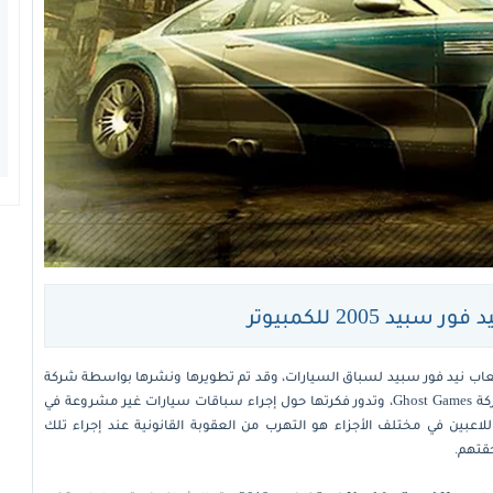
يد 2005 للكمبيوتر
Need for Speed M ضمن سلسلة ألعاب نيد فور سبيد لسباق السيارات، وقد تم تطويرها ونشرها بواسطة شركة
Electronic Arts أولًا، أما في الوقت الحالي فتُطوَّر بواسطة شركة Ghost Games، وتدور فكرتها حول إجراء سباقات سيارات غير مشروعة في
اعبين في مختلف الأجزاء هو التهرب من العقوبة القانونية عند إجراء تلك
قتهم.