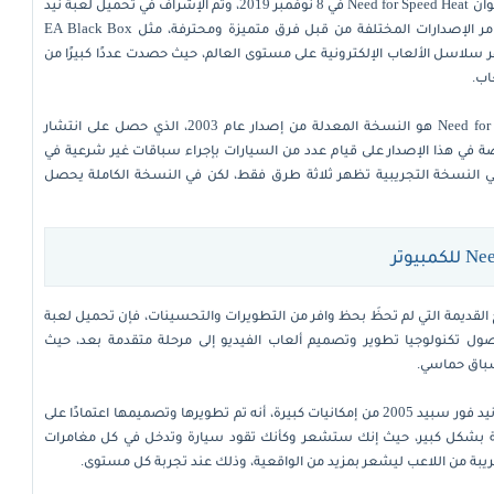
تم إصدار أول نسخة في عام 1994، وأحدث إصدار تم إصداره بعنوان Need for Speed Heat في 8 نوفمبر 2019، وتم الإشراف في تحميل لعبة نيد
فور سبيد 2005 للاندرويد على خطوات ومراحل التطوير على مر الإصدارات المختلفة من قبل فرق متميزة ومحترفة، مثل EA Black Box
Bu، كما أنها تُعتبر من أشهر سلاسل الألعاب الإلكترونية على مستوى العالم، حيث حصدت عددًا كبيرًا من
ومن الجدير بالذكر أن Need for Speed Most Wanted 2005 Download هو النسخة المعدلة من إصدار عام 2003، الذي حصل على انتشار
 في هذا الإصدار على قيام عدد من السيارات بإجراء سباقات غير شرعية في
 النسخة التجريبية تظهر ثلاثة طرق فقط، لكن في النسخة الكاملة يحصل
لقديمة التي لم تحظَ بحظ وافر من التطويرات والتحسينات، فإن تحميل لعبة
 بسبب عدم وصول تكنولوجيا تطوير وتصميم ألعاب الفيديو إلى مرحلة متقدمة بعد، حيث
سباق حماسي.
الجدير بالذكر، ونحن في خضم الحديث عما يحتوي عليه تحميل نيد فور سبيد 2005 من إمكانيات كبيرة، أنه تم تطويرها وتصميمها اعتمادًا على
اقعية بشكل كبير، حيث إنك ستشعر وكأنك تقود سيارة وتدخل في كل مغامرات
ريبة من اللاعب ليشعر بمزيد من الواقعية، وذلك عند تجربة كل مستوى.