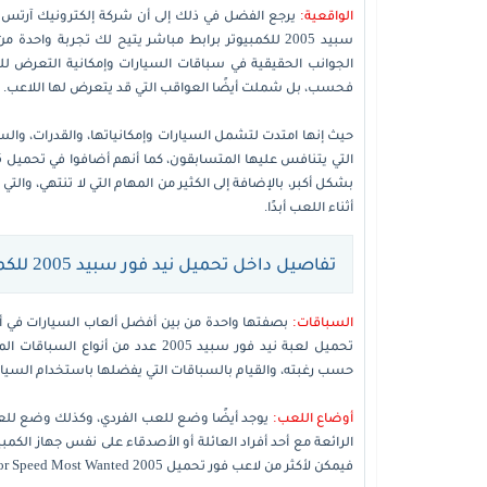
الواقعية:
يرجع الفضل في ذلك إلى أن شركة إلكترونيك آرتس ا
سبيد 2005 للكمبيوتر برابط مباشر يتيح لك تجربة واح
الجوانب الحقيقية في سباقات السيارات وإمكانية التعرض للح
فحسب، بل شملت أيضًا العواقب التي قد يتعرض لها اللاعب.
حيث إنها امتدت لتشمل السيارات وإمكانياتها، والقدرات، والسر
بشكل أكبر، بالإضافة إلى الكثير من المهام التي لا تنتهي، والت
أثناء اللعب أبدًا.
تفاصيل داخل تحميل نيد فور سبيد 2005 للكمبيوتر
السباقات:
بصفتها واحدة من بين أفضل ألعاب السيارات في أم
تحميل لعبة نيد فور سبيد 2005 عدد م
حسب رغبته، والقيام بالسباقات التي يفضلها باستخدام السيا
أوضاع اللعب:
يوجد أيضًا وضع للعب الفردي، وكذلك وضع للع
الرائعة مع أحد أفراد العائلة أو الأصدقاء على نفس جهاز ال
فيمكن لأكثر من لاعب فور تحميل Need for Speed Most Wanted 2005، السباق والمنافسة.