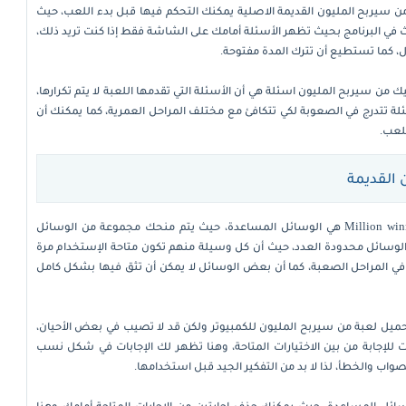
ن سيربح المليون القديمة الاصلية يمكنك التحكم فيها قبل بدء اللعب، حيث
في البرنامج بحيث تظهر الأسئلة أمامك على الشاشة فقط إذا كنت تريد ذلك،
ل، كما تستطيع أن تترك المدة مفتوحة.
يك من سيربح المليون اسئلة هي أن الأسئلة التي تقدمها اللعبة لا يتم تكرارها،
لة تتدرج في الصعوبة لكي تتكافئ مع مختلف المراحل العمرية، كما يمكنك أن
لعب.
 القديمة
من الأشياء الجميلة التي تجدها داخل Million winner هي الوسائل المساعدة، حيث يتم منحك مجموعة من الوسائل
 الوسائل محدودة العدد، حيث أن كل وسيلة منهم تكون متاحة الإستخدام مرة
 في المراحل الصعبة، كما أن بعض الوسائل لا يمكن أن تثق فيها بشكل كامل
ميل لعبة من سيربح المليون للكمبيوتر ولكن قد لا تصيب في بعض الأحيان،
للإجابة من بين الاختيارات المتاحة، وهنا تظهر لك الإجابات في شكل نسب
صواب والخطأ، لذا لا بد من التفكير الجيد قبل استخدامها.
ئل المساعدة، حيث يمكنك حذف إجابتين من الإجابات المتاحة أمامك وهنا