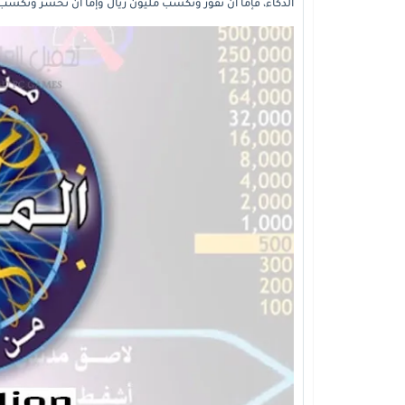
الذكاء، فإما أن تفوز وتكسب مليون ريال وإما أن تخسر وتكسب ا