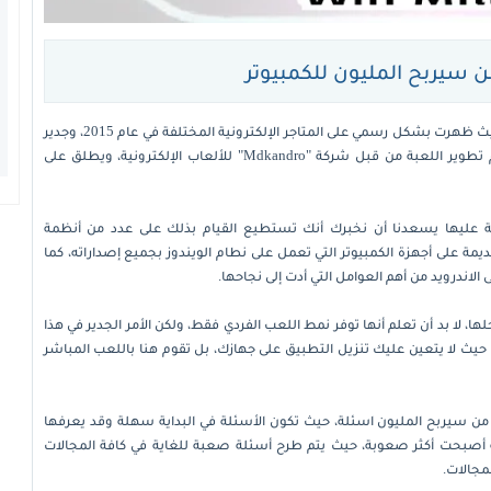
 سيربح المليون للكمبيوتر
هي لعبة ثقافية تحاكي البرنامج الشهير من سيربح المليون، حيث ظهرت بشكل رسمي على المتاجر الإلكترونية المختلفة في عام 2015، وجدير
بالذكر أن المذيع جورج قرداحي هو من يقوم بتقديمها، وقد تم تطوير اللعبة من قبل شركة "Mdkandro" للألعاب الإلكترونية، ويطلق على
 عليها يسعدنا أن نخبرك أنك تستطيع القيام بذلك على عدد من أنظمة
 على أجهزة الكمبيوتر التي تعمل على نطام الويندوز بجميع إصداراته، كما
الاندرويد من أهم العوامل التي أدت إلى نجاحها.
، لا بد أن تعلم أنها توفر نمط اللعب الفردي فقط، ولكن الأمر الجدير في هذا
 حيث لا يتعين عليك تنزيل التطبيق على جهازك، بل تقوم هنا باللعب المباشر
 من سيربح المليون اسئلة، حيث تكون الأسئلة في البداية سهلة وقد يعرفها
بة أصبحت أكثر صعوبة، حيث يتم طرح أسئلة صعبة للغاية في كافة المجالات
مجالات.