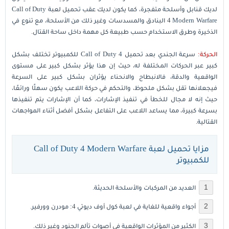
لديك قنابل وأسلحة متفجرة، كما يكون لديك عقب تحميل لعبة Call of Duty
4 Modern Warfare البنادق والمسدسات وغير ذلك من الأسلحة، مع تنوع في
الذخيرة وطرق الاستخدام حسب طبيعة كل مهمة داخل ساحة القتال.
الحركة:
سرعة الجندي بعد تحميل Call of Duty 4 للكمبيوتر تختلف بشكل
كبير عبر الحركات المختلفة له، حيث إن هذا يؤثر بشكل كبير على مستوى
الواقعية والدقة، فالانبطاح والانحناء يؤثران بشكل كبير على السرعة
فيجعلانها تقل بشكل ملحوظ، والتحكم في حركة اللاعب يكون سهلًا ورائعًا،
حيث إنه لا مجال للخطأ في تنفيذ الإشارات، كما أن الإشارات يتم تنفيذها
بسرعة كبيرة، مما يساعد اللاعب على التفاعل بشكل أفضل أثناء المواجهات
القتالية.
مزايا تحميل لعبة Call of Duty 4 Modern Warfare
للكمبيوتر
العديد من المركبات والأسلحة الحديثة.
أجواء واقعية للغاية في لعبة كول أوف ديوتي 4: مودرن وورفير.
الكثير من المؤثرات الواقعية في أصوات تألم الجنود وغير ذلك.