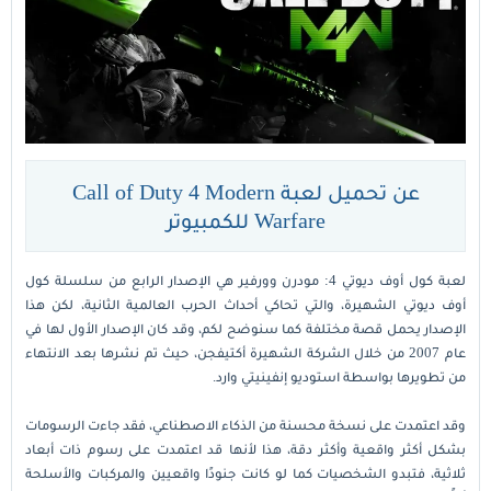
عن تحميل لعبة Call of Duty 4 Modern
Warfare للكمبيوتر
لعبة كول أوف ديوتي 4: مودرن وورفير هي الإصدار الرابع من سلسلة كول
أوف ديوتي الشهيرة، والتي تحاكي أحداث الحرب العالمية الثانية، لكن هذا
الإصدار يحمل قصة مختلفة كما سنوضح لكم، وقد كان الإصدار الأول لها في
عام 2007 من خلال الشركة الشهيرة أكتيفجن، حيث تم نشرها بعد الانتهاء
من تطويرها بواسطة استوديو إنفينيتي وارد.
وقد اعتمدت على نسخة محسنة من الذكاء الاصطناعي، فقد جاءت الرسومات
بشكل أكثر واقعية وأكثر دقة، هذا لأنها قد اعتمدت على رسوم ذات أبعاد
ثلاثية، فتبدو الشخصيات كما لو كانت جنودًا واقعيين والمركبات والأسلحة