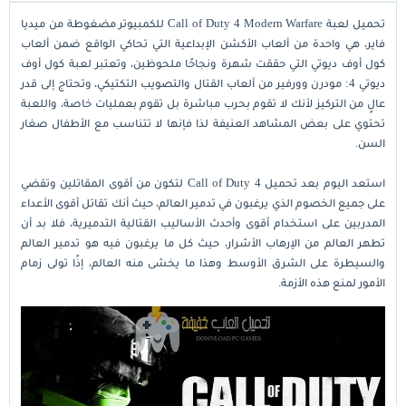
تحميل لعبة Call of Duty 4 Modern Warfare للكمبيوتر مضغوطة من ميديا
فاير، هي واحدة من ألعاب الأكشن الإبداعية التي تحاكي الواقع ضمن ألعاب
كول أوف ديوتي التي حققت شهرة ونجاحًا ملحوظين، وتعتبر لعبة كول أوف
ديوتي 4: مودرن وورفير من ألعاب القتال والتصويب التكتيكي، وتحتاج إلى قدر
عالٍ من التركيز لأنك لا تقوم بحرب مباشرة بل تقوم بعمليات خاصة، واللعبة
تحتوي على بعض المشاهد العنيفة لذا فإنها لا تتناسب مع الأطفال صغار
السن.
استعد اليوم بعد تحميل Call of Duty 4 لتكون من أقوى المقاتلين وتقضي
على جميع الخصوم الذي يرغبون في تدمير العالم، حيث أنك تقاتل أقوى الأعداء
المدربين على استخدام أقوى وأحدث الأساليب القتالية التدميرية، فلا بد أن
تطهر العالم من الإرهاب الأشرار، حيث كل ما يرغبون فيه هو تدمير العالم
والسيطرة على الشرق الأوسط وهذا ما يخشى منه العالم، إذًا تولى زمام
الأمور لمنع هذه الأزمة.