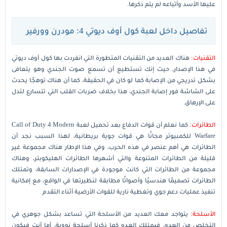
عليها الأسد وأتباعه لم يتم ذكرها.
تفاصيل داخل لعبة كول أوف ديوتي 4: مودرن وورفير
التقنيات:
هناك العديد من التقنيات المتطورة التي انفردت بها كول أوف ديوتي
في هذا الإصدار، حيث إنك تستطيع أن تسمع صوت الجندي وهو يتعافى
بشكل تدريجي من الإصابة كما لو كان في الحقيقة، كما أن هناك توهجًا يحدث
على الشاشة فور إصابة الجندي، هذا بخلاف ضربات القلب التي تتسارع لتدل
على الإرهاق.
الطائرات:
كما نعلم أن قوات الدفاع بعد تحميل لعبة Call of Duty 4 Modern
Warfare للكمبيوتر مجانًا هي قوات جوية بريطانية، لهذا السبب نجد أن
الطائرات هي أهم عنصر في هذه الحرب، وفي هذا الإطار هناك مجموعة غير
قليلة من الطائرات المتنوعة والتي أشهرها الطائرات الهليكوبتر، وهناك
مجموعة من الطائرات التي كانت موجودة في الإصدارات السابقة، وتمتلك
الطائرات تصميمًا هندسيًا وأصواتًا مطابقة لنظيرتها في الواقع، مع إمكانية
تنفيذ عمليات دعم جوي وتغطية نارية للقوات الأرضية أثناء التقدم
الأسلحة:
يتواجد معك العديد من الأسلحة التي تساعد بشكل جوهري في
التخلص من العدو، فيمتلك العدو كما ذكرنا أسلحة نووية، أما أنت فيكون