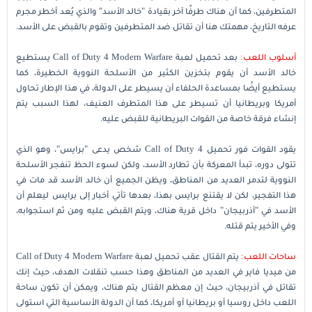
المتطرفين، كما أن هناك طرفًا آخر بقيادة "خالد الأسد" والذي يُعد أخطر مجرم
عرفه التاريخ، مهمتك هنا أن تقاتل ضد المتطرفين وتقوم بالقبض على الأسد.
أسلوب اللعب:
بعد تحميل لعبة Call of Duty 4 Modern Warfare يستطيع
خالد الأسد أن يقوم بتخزين الكثير من الأسلحة النووية الخطيرة، كما
يستطيع أيضًا بمساعدة الحلفاء أن يسيطر على الدولة، في هذا الإطار تحاول
أمريكا وبريطانيا أن تسيطر على هذا المتطرف العنيف، لهذا السبب يتم
إنشاء فرقة خاصة من القوات البريطانية للقبض عليه.
يقود القوات فور تحميل Call of Duty 4 شخص يدعى "برايس"، وهو الذي
تتولى دوره، تبدأ المعركة بأن تطارد الأسد، ولكن لسوء الحظ تنفجر الأسلحة
النووية لتدمر العديد من المناطق، ويظن الجميع أن خالد الأسد قد مات في
هذا التفجير، لكن لا يقتنع برايس بهذا، بعدها تأتي أخبار إلى برايس ليعلم أن
الأسد في "أذربيجان" داخل قرية هناك، ويتم القبض عليه ومن ثم استجوابه،
وفي الأخير يتم قتله.
ساحات اللعب:
يتم القتال عقب تحميل لعبة Call of Duty 4 Modern Warfare
من ميديا فاير في العديد من المناطق وهذا حسب تنقلات الهدف، حيث إنك
تقاتل في أذربيجان، حيث إن معظم القتال يتم هناك، ويمكن أن تكون ساحة
اللعب داخل روسيا أو بريطانيا أو أمريكا، كما أن الدولة الأساسية التي استولى