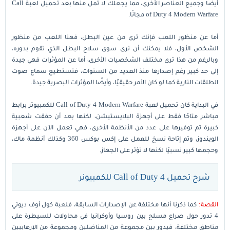
أيضًا وجميع العناصر الأخرى، مما يجعلك لا تمل منها بعد تحميل لعبة Call
of Duty 4 Modern Warfare مجانًا.
أما عن منظور اللعب فإنك ترى من عين البطل، فهنا اللعب من منظور
الشخص الأول، فلا يمكنك أن ترى سوى سلاح البطل الذي تقوم بدوره،
وبالرغم من هذا ترى مختلف الشخصيات الأخرى، أما عن المؤثرات فهي جيدة
إلى حد كبير رغم إصدارها منذ العديد من السنوات، فتستطيع سماع صوت
الطلقات النارية كما لو كان الأمر حقيقيًا، وأيضًا المؤثرات البصرية جيدة.
في البداية كان تحميل لعبة Call of Duty 4 Modern Warfare للكمبيوتر برابط
مباشر متاحًا فقط على أجهزة البلايستيشن، لكنها بعد أن حققت شعبية
كبيرة تم توفيرها على عدد من الأنظمة الأخرى، فهي تعمل الآن على أجهزة
الويندوز، وتم إتاحة نسخ للعمل على إكس بوكس 360 وكذلك أنظمة ماك،
وحجمها كبير نسبيًا لكنها لا تؤثر على الجهاز.
شرح تحميل Call of Duty 4 للكمبيونر
القصة:
كما ذكرنا أنها مختلفة عن الإصدارات السابقة، فلعبة كول أوف ديوتي
4 تدور حول صراع مسلح بين روسيا وأوكرانيا في محاولات للسيطرة على
مناطق مختلفة، فيدور بين مجموعة من المناضلين ومجموعة من الإرهابيين