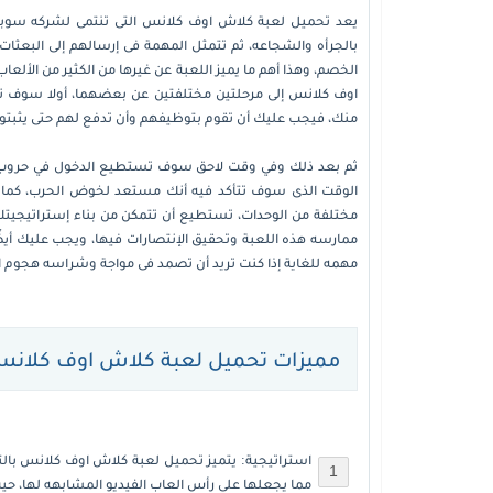
يعد
تحميل لعبة كلاش اوف كلانس
التى تنتمى لشركه سوبر
بالجرأه والشجاعه، ثم تتمثل المهمة فى إرسالهم إلى البعثا
الخصم، وهذا أهم ما يميز اللعبة عن غيرها من الكثير من الألع
اوف كلانس
إلى مرحلتين مختلفتين عن بعضهما، أولا سوف تك
منك، فيجب عليك أن تقوم بتوظيفهم وأن تدفع لهم حتى يثبتوا
ثم بعد ذلك وفي وقت لاحق سوف تستطيع الدخول في حروب و
الوقت الذى سوف تتأكد فيه أنك مستعد لخوض الحرب، كما
مختلفة من الوحدات، تستطيع أن تتمكن من بناء إستراتيجيت
ممارسه هذه اللعبة وتحقيق الإنتصارات فيها، ويجب عليك أيضً
مهمه للغاية إذا كنت تريد أن تصمد فى مواجة وشراسه هجوم ا
مميزات تحميل لعبة كلاش اوف كلان
استراتيجية: يتميز
تحميل لعبة كلاش اوف كلانس
بالت
مما يجعلها على رأس العاب الفيديو المشابهه لها، حي