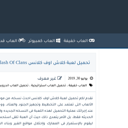
العاب خفيفة
العاب كمبيوتر
العاب قدي
تحميل لعبة كلاش اوف كلانس Clash Of Clans احدث نسخه مجانا
غير معرف
يوليو 30, 2019
العاب خفيفة
،
تحميل العاب استراتيجية
،
تحميل العاب اندرويد
نقدم لكم
تحميل لعبة كلاش اوف كلانس
احدث نسخه، من مو
الألعاب التى تعتمد على التخطيط وتجهيز الجنود والعتاد،
عند إجرائك عملية التحميل لهذه اللعبة فى النسخه الجديده وا
الحديثه فقط، بل الأمر يتعدى ذلك حيث أن العبة تلقى استحس
ليقوم بالإستمرار فى المعارك وإحتلال مواقع الغير وبناء