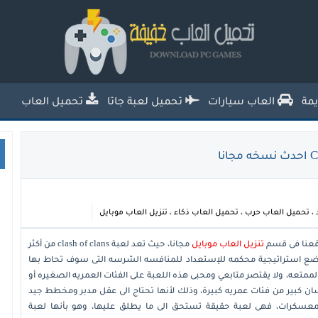
تحميل العاب خفيفة للكمبيوتر من ميديا
فاير للاجهزة الضعيفة
مة
العاب سيارات
تحميل لعبة جاتا
تحميل العاب
،
تحميل العاب حرب
،
تحميل العاب ذكاء
،
تنزيل العاب موبايل
قعنا فى قسم
تنزيل العاب موبايل
مجانا، حيث تعد
لعبة clash of clans
من أكثر
 ووضع استراتيجية محكمه للإستعداد للمنافسه الشرسه التى سوف تحاط بها
لممتعه، ولا يقتصر متابعي ومحبى هذه اللعبة على الفئات العمريه الصغيره أو
ان كبير من فئات عمريه كبيرة، وذلك لأنها تحتاج الى عقل مدبر ومخطط جيد
 المعسكرات، فهى لعبة حقيقة تستحق الى ما يطلق عليها، وهو بأنها لعبة