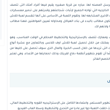
سل المصنه لها، عباره عن قرية صغيره يقيم فيها أفراد أمتك التى تتصف
ت الخارجيه التي تواجه الجميع لإثبات شجاعتهم وقدرتهم على تدمير معسكرات
اب الأخرى المشابهه لها، وتقوم اللعبة فى الأساس على أنها تنقسم
لعبة كلاش
ون مطالب بالبدء فى بناء الهياكل ومحاوله تعيين المواطنين فهذا مطالب
 ولائهم لك.
معارك تتصف بالإستراتيجية والتخطيط المحكم في الوقت المناسب، وهو
 يمكنك من خلال
تحميل لعبة كلاش اوف كلانس
وبالتعاون مع عشرة أنواع
ك التى تريدها من خلال كسب الخبرة والمال الذى سوف تحصل على كليها من
ا أن تقوم بتطوير أنظمة دفاع لقريتك وذلك لحمايتها من الأعداء، وهي تعتبر
لخصم الغائر.
س
طوير المستمر، واعتمادها الكامل على الإستراتيجيه القويه والتخطيط العالى،
ث خلقت اللعبة جوا غير عاديا من التحدى والتخطيط وسط العاب الفيديو.