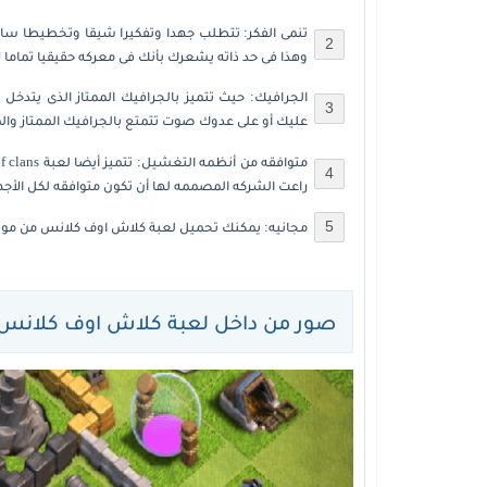
تنمى الفكر: تتطلب جهدا وتفكيرا شيقا وتخطيطا سابقا 
وهذا فى حد ذاته يشعرك بأنك فى معركه حقيقيا تماما ل
الجرافيك: حيث تتميز بالجرافيك الممتاز الذى يتدخل 
عليك أو على عدوك صوت تتمتع بالجرافيك الممتاز وال
متوافقه من أنظمه التغشيل: تتميز أيضا
لعبة clash of clans
راعت الشركه المصممه لها أن تكون متوافقه لكل الأجهز
مجانيه: يمكنك
تحميل لعبة كلاش اوف كلانس
من موق
صور من داخل لعبة كلاش اوف كلانس