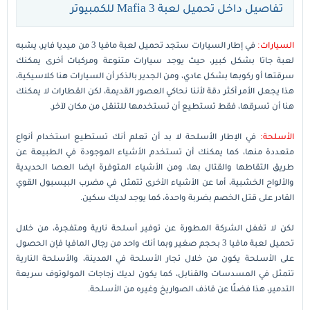
تفاصيل داخل تحميل لعبة Mafia 3 للكمبيوتر
السيارات:
في إطار السيارات ستجد تحميل لعبة مافيا 3 من ميديا فاير، يشبه
لعبة جاتا بشكل كبير، حيث يوجد سيارات متنوعة ومركبات أخرى يمكنك
سرقتها أو ركوبها بشكل عادي، ومن الجدير بالذكر أن السيارات هنا كلاسيكية،
هذا يجعل الأمر أكثر دقة لأننا نحاكي العصور القديمة، لكن القطارات لا يمكنك
هنا أن تسرقها، فقط تستطيع أن تستخدمها للتنقل من مكان لآخر.
الأسلحة:
في الإطار الأسلحة لا بد أن تعلم أنك تستطيع استخدام أنواع
متعددة منها، كما يمكنك أن تستخدم الأشياء الموجودة في الطبيعة عن
طريق التقاطها والقتال بها، ومن الأشياء المتوفرة ايضا العصا الحديدية
والألواح الخشبية، أما عن الأشياء الأخرى تتمثل في مضرب البيسبول القوي
القادر على قتل الخصم بضربة واحدة، كما يوجد لديك سكين.
لكن لا تغفل الشركة المطورة عن توفير أسلحة نارية ومتفجرة، من خلال
تحميل لعبة مافيا 3 بحجم صغير وبما أنك واحد من رجال المافيا فإن الحصول
على الأسلحة يكون من خلال تجار الأسلحة في المدينة، والأسلحة النارية
تتمثل في المسدسات والقنابل، كما يكون لديك زجاجات المولوتوف سريعة
التدمير، هذا فضلًا عن قاذف الصواريخ وغيره من الأسلحة.