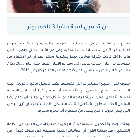
عن تحميل لعبة مافيا 3 للكمبيوتر
صراع بين الفاسدون في بيئة مليئة بالفوضى والمجرمين، حيث يعد تنزيل
لعبة مافيا 3 من سلسلة العاب المافيا، وهي من الألعاب التي ظهرت خلال
عام 2016، قامت شركة كونامي جيمز بنشرها وذلك بعد أن تم الانتهاء من
تطويرها من خلال شركة هانجار 13، وقد تم الإعلان عنها خلال عام 2015 وكان
ذلك من خلال عرض سينمائي، لكن ظهورها على المتاجر كان في 2016.
سوف تكون جميع المغامرات التي تخوضها عقب تحميل مافيا 3 فردية، حيث
لا يوجد هنا وضع تنافسي مع الأصدقاء أو غيرهم، كما أنك داخل المهمة
نفسها تتعامل بمفردك بينما يهجم العدو بشكل جماعي، ولا بد أن تعلم أيضًا
أنها من العاب منظور الشخص الثالث، فبشكل دائم تستطيع أن ترى البطل
الذي يمثل دورك والذي يتضح من مظهره أنه مجرم محترف.
وهناك إمكانية تحميل لعبة مافيا 3 للاجهزة الضعيفة، على العديد من أنظمة
التشغيل، فلا يمكننا القول أن إمكانيات اللعبة ضعيفة، لكن سوف تجد أن كل