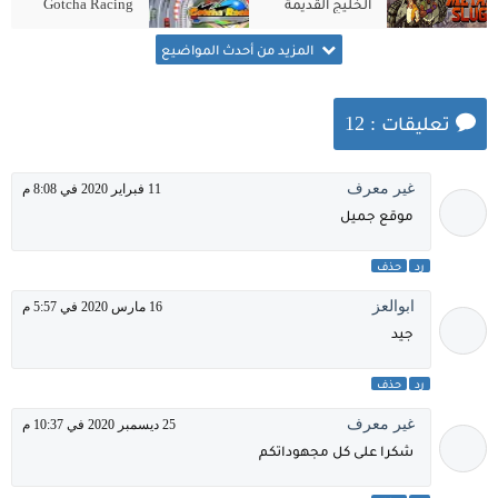
الخليج القديمة
Gotcha Racing
Metal Slug
2nd للكمبيوتر من
للكمبيوتر الاصلية
ميديا فاير
المزيد من أحدث المواضيع
تعليقات : 12
غير معرف
11 فبراير 2020 في 8:08 م
موقع جميل
رد
حذف
ابوالعز
16 مارس 2020 في 5:57 م
جيد
رد
حذف
غير معرف
25 ديسمبر 2020 في 10:37 م
شكرا على كل مجهوداتكم