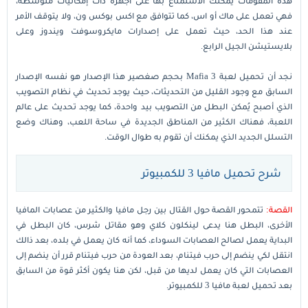
هذه المقومات يمكنك الاستمتاع بها على أجهزة ذات إمكانيات متوسطة،
فهي تعمل على ماك أو اس، كما تتوافق مع اكس بوكس ون، ولا يتوقف الأمر
عند هذا الحد، حيث تعمل على إصدارات مايكروسوفت ويندوز وعلى
بلايستيشن الجيل الرابع.
نجد أن تحميل لعبة Mafia 3 بحجم صغصير هذا الإصدار هو نفسه الإصدار
السابق مع وجود القليل من التحديثات، حيث يوجد تحديث في نظام التصويب
الذي أصبح يُمكن البطل من التصويب بيد واحدة، كما يوجد تحديث على عالم
اللعبة، فهناك الكثير من المناطق الجديدة في ساحة اللعب، وهناك وضع
التسلل الجديد الذي يمكنك أن تقوم به طوال الوقت.
شرح تحميل مافيا 3 للكمبيوتر
القصة:
تتمحور القصة حول القتال بين رجل مافيا والكثير من عصابات المافيا
الأخرى، البطل هنا يدعى لينكلون كلاي وهو مقاتل شرس، كان البطل في
البداية يعمل لصالح العصابات السوداء، كما أنه كان يعمل في بلده، بعد ذالك
انتقل لكي ينضم إلى حرب فيتنام، بعد العودة من حرب فيتنام قرر أن ينضم إلى
العصابات التي كان يعمل لديها من قبل، لكن هنا يكون أكثر قوة من السابق
بعد تحميل لعبة مافيا 3 للكمبيوتر.