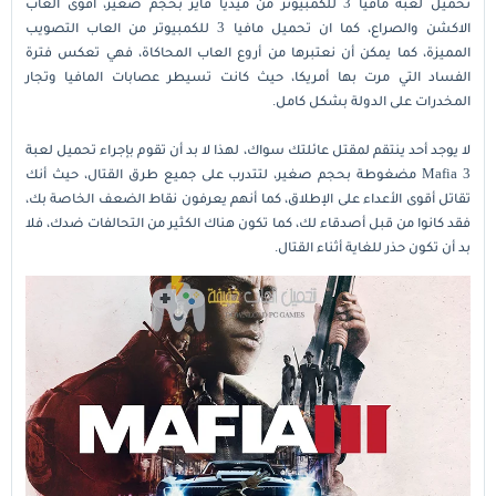
تحميل لعبة مافيا 3 للكمبيوتر من ميديا فاير بحجم صغير، أقوى العاب
الاكشن والصراع، كما ان تحميل مافيا 3 للكمبيوتر من العاب التصويب
المميزة، كما يمكن أن نعتبرها من أروع العاب المحاكاة، فهي تعكس فترة
الفساد التي مرت بها أمريكا، حيث كانت تسيطر عصابات المافيا وتجار
المخدرات على الدولة بشكل كامل.
لا يوجد أحد ينتقم لمقتل عائلتك سواك، لهذا لا بد أن تقوم بإجراء تحميل لعبة
Mafia 3 مضغوطة بحجم صغير، لتتدرب على جميع طرق القتال، حيث أنك
تقاتل أقوى الأعداء على الإطلاق، كما أنهم يعرفون نقاط الضعف الخاصة بك،
فقد كانوا من قبل أصدقاء لك، كما تكون هناك الكثير من التحالفات ضدك، فلا
بد أن تكون حذر للغاية أثناء القتال.